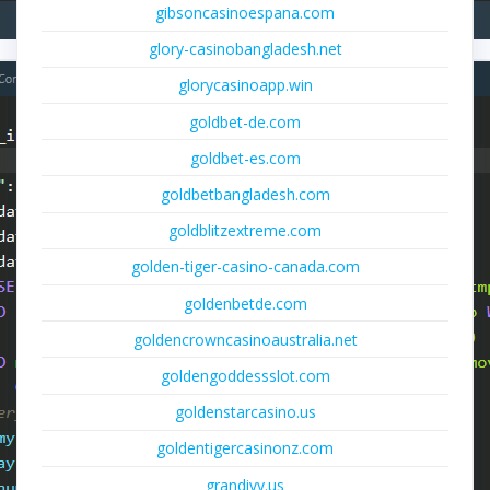
gibsoncasinoespana.com
glory-casinobangladesh.net
glorycasinoapp.win
goldbet-de.com
goldbet-es.com
goldbetbangladesh.com
goldblitzextreme.com
golden-tiger-casino-canada.com
goldenbetde.com
goldencrowncasinoaustralia.net
goldengoddessslot.com
goldenstarcasino.us
goldentigercasinonz.com
grandivy.us