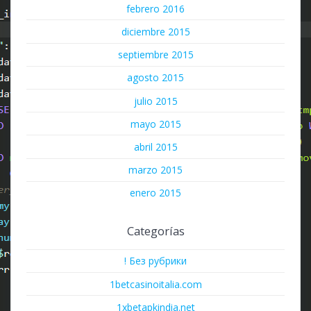
febrero 2016
diciembre 2015
septiembre 2015
agosto 2015
julio 2015
mayo 2015
abril 2015
marzo 2015
enero 2015
Categorías
! Без рубрики
1betcasinoitalia.com
1xbetapkindia.net