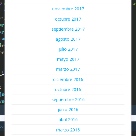
noviembre 2017
octubre 2017
septiembre 2017
agosto 2017
julio 2017
mayo 2017
marzo 2017
diciembre 2016
octubre 2016
septiembre 2016
junio 2016
abril 2016
marzo 2016