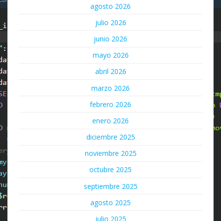
agosto 2026
julio 2026
junio 2026
mayo 2026
abril 2026
marzo 2026
febrero 2026
enero 2026
diciembre 2025
noviembre 2025
octubre 2025
septiembre 2025
agosto 2025
julio 2025