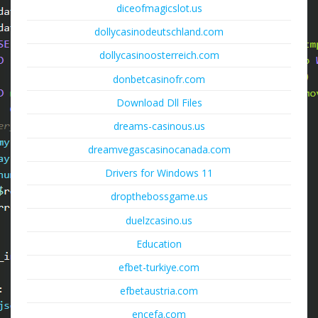
diceofmagicslot.us
dollycasinodeutschland.com
dollycasinoosterreich.com
donbetcasinofr.com
Download Dll Files
dreams-casinous.us
dreamvegascasinocanada.com
Drivers for Windows 11
dropthebossgame.us
duelzcasino.us
Education
efbet-turkiye.com
efbetaustria.com
encefa.com