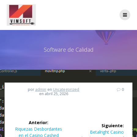
Saltar
al
contenido
Software de Calidad
por
admin
en
Uncategorized
0
en abril 25, 2026
Navegación
Anterior:
Siguiente:
de
Entrada
Riquezas Desbordantes
Siguiente
Betalright Casino
anterior:
en el Casino Cashed