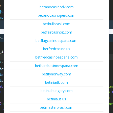
betanocasinodk.com
betanocasinoperu.com
betbullbrasil.com
betfaircasinoit.com
betflagcasinoespana.com
betfredcasino.us
betfredcasinoespana.com
bethardcasinoespana.com
betifynorway.com
betiniadk.com
betiniahungary.com
betiniaus.us
betmasterbrasil.com