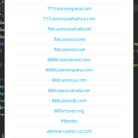
777casinoespana.com
777casinosouthafrica.com
7bitcasinoaustralia.net
7bitcasinoca.net
7bitcasinonz.net
8888casinobrasil.com
8888casinoespana.com
888casinoca.com
888casinocanada.net
888casinodk.com
88fortunes.org
99brides
admiral-casino-cz.com