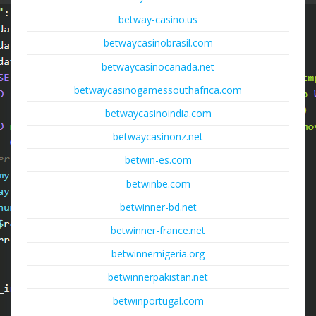
betway-casino.us
betwaycasinobrasil.com
betwaycasinocanada.net
betwaycasinogamessouthafrica.com
betwaycasinoindia.com
betwaycasinonz.net
betwin-es.com
betwinbe.com
betwinner-bd.net
betwinner-france.net
betwinnernigeria.org
betwinnerpakistan.net
betwinportugal.com