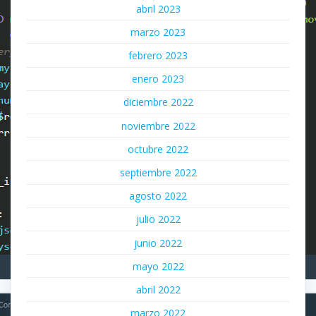
abril 2023
marzo 2023
febrero 2023
enero 2023
diciembre 2022
noviembre 2022
octubre 2022
septiembre 2022
agosto 2022
julio 2022
junio 2022
mayo 2022
abril 2022
marzo 2022