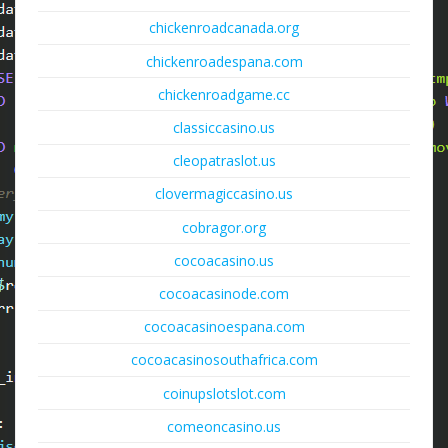
chickenroadcanada.org
chickenroadespana.com
chickenroadgame.cc
classiccasino.us
cleopatraslot.us
clovermagiccasino.us
cobragor.org
cocoacasino.us
cocoacasinode.com
cocoacasinoespana.com
cocoacasinosouthafrica.com
coinupslotslot.com
comeoncasino.us