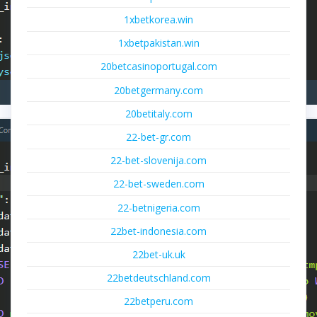
1xbetkorea.win
1xbetpakistan.win
20betcasinoportugal.com
20betgermany.com
20betitaly.com
22-bet-gr.com
22-bet-slovenija.com
22-bet-sweden.com
22-betnigeria.com
22bet-indonesia.com
22bet-uk.uk
22betdeutschland.com
22betperu.com