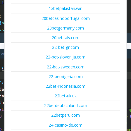
1xbetpakistan.win
20betcasinoportugal.com
20betgermany.com
20betitaly.com
22-bet-gr.com
22-bet-slovenija.com
22-bet-sweden.com
22-betnigeria.com
22bet-indonesia.com
22bet-uk.uk
22betdeutschland.com
22betperu.com
24-casino-de.com