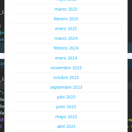
marzo 2025
febrero 2025
enero 2025
marzo 2024
febrero 2024
enero 2024
noviembre 2023
octubre 2023
septiembre 2023
julio 2023
junio 2023
mayo 2023
abril 2023