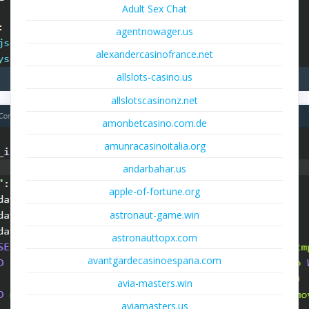
Adult Sex Chat
agentnowager.us
alexandercasinofrance.net
allslots-casino.us
allslotscasinonz.net
amonbetcasino.com.de
amunracasinoitalia.org
andarbahar.us
apple-of-fortune.org
astronaut-game.win
astronauttopx.com
avantgardecasinoespana.com
avia-masters.win
aviamasters.us