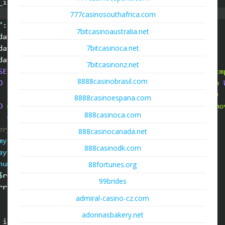
777casinosouthafrica.com
7bitcasinoaustralia.net
7bitcasinoca.net
7bitcasinonz.net
8888casinobrasil.com
8888casinoespana.com
888casinoca.com
888casinocanada.net
888casinodk.com
88fortunes.org
99brides
admiral-casino-cz.com
adonnasbakery.net