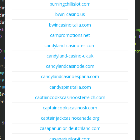
burningchillislot.com
bwin-casino.us
bwincasinoitalia.com
campromotions.net
candyland-casino-es.com
candyland-casino-uk.uk
candylandcasinode.com
candylandcasinoespana.com
candyspinzitalia.com
captaincookscasinoosterreich.com
captaincookscasinosk.com
captainjackcasinocanada.org
casapariurilor-deutchland.com
casapariurilor-it.com