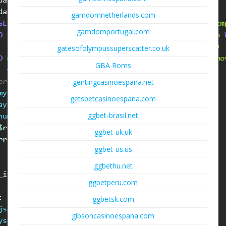
gamdomnetherlands.com
gamdomportugal.com
gatesofolympussuperscatter.co.uk
GBA Roms
gentingcasinoespana.net
getsbetcasinoespana.com
ggbet-brasil.net
ggbet-uk.uk
ggbet-us.us
ggbethu.net
ggbetperu.com
ggbetsk.com
gibsoncasinoespana.com