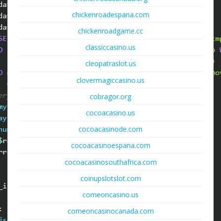
chickenroadespana.com
chickenroadgame.cc
classiccasino.us
cleopatraslot.us
clovermagiccasino.us
cobragor.org
cocoacasino.us
cocoacasinode.com
cocoacasinoespana.com
cocoacasinosouthafrica.com
coinupslotslot.com
comeoncasino.us
comeoncasinocanada.com