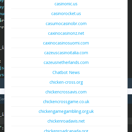
casinonic.us
casinorocket.us
casumocasinobr.com
caxinocasinonz.net
caxinocasinosuomi.com
cazeuscasinoitalia.com
cazeusnetherlands.com
Chatbot News
chicken-cross.org
chickencrossavis.com
chickencrossgame.co.uk
chickengamegambling.org.uk
chickenroadavis.net
chickenroadcanada.org