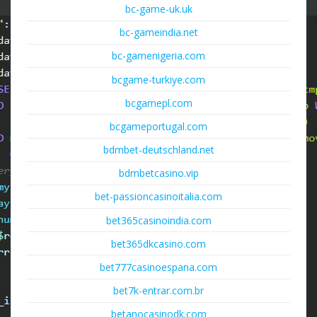
bc-game-uk.uk
bc-gameindia.net
bc-gamenigeria.com
bcgame-turkiye.com
bcgamepl.com
bcgameportugal.com
bdmbet-deutschland.net
bdmbetcasino.vip
bet-passioncasinoitalia.com
bet365casinoindia.com
bet365dkcasino.com
bet777casinoespana.com
bet7k-entrar.com.br
betanocasinodk.com