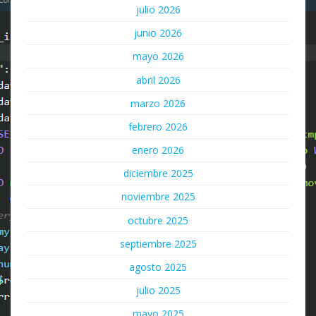
julio 2026
junio 2026
mayo 2026
abril 2026
marzo 2026
febrero 2026
enero 2026
diciembre 2025
noviembre 2025
octubre 2025
septiembre 2025
agosto 2025
julio 2025
mayo 2025