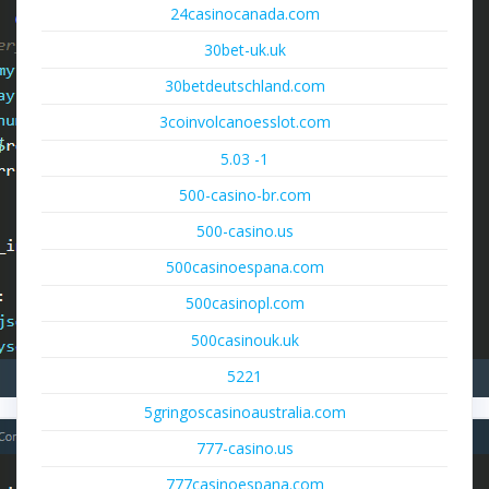
24casinocanada.com
30bet-uk.uk
30betdeutschland.com
3coinvolcanoesslot.com
5.03 -1
500-casino-br.com
500-casino.us
500casinoespana.com
500casinopl.com
500casinouk.uk
5221
5gringoscasinoaustralia.com
777-casino.us
777casinoespana.com