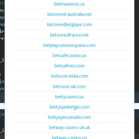
betmasterus.us
betonred-australia.net
betonredbelgique.com
betonredfrance.net
betplaycasinoespana.com
betsafecasino.us
betsafeee.com
betsson-india.com
betsson-uk.com
bettycasino.us
bettyspinbelgie.com
bettyspincanada.com
betway-casino-uk.uk
betway-casino.us