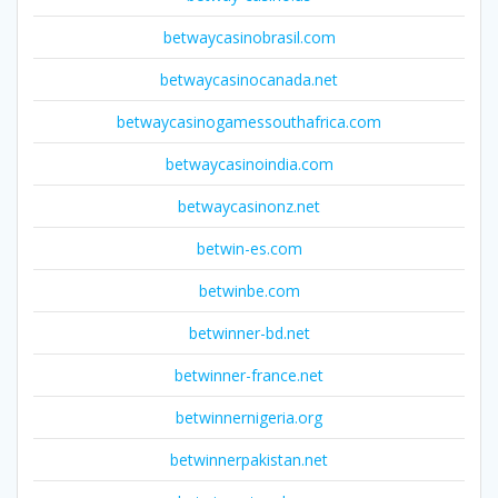
betwaycasinobrasil.com
betwaycasinocanada.net
betwaycasinogamessouthafrica.com
betwaycasinoindia.com
betwaycasinonz.net
betwin-es.com
betwinbe.com
betwinner-bd.net
betwinner-france.net
betwinnernigeria.org
betwinnerpakistan.net