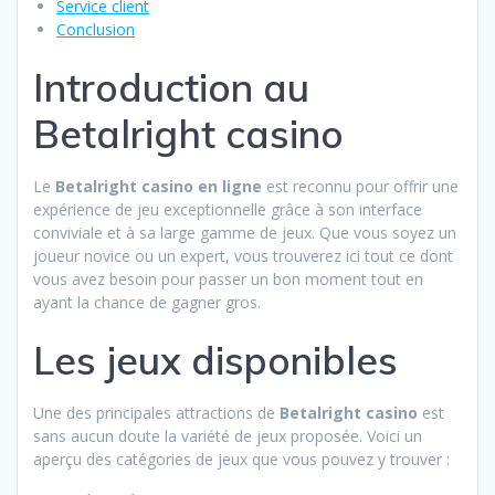
Service client
Conclusion
Introduction au
Betalright casino
Le
Betalright casino en ligne
est reconnu pour offrir une
expérience de jeu exceptionnelle grâce à son interface
conviviale et à sa large gamme de jeux. Que vous soyez un
joueur novice ou un expert, vous trouverez ici tout ce dont
vous avez besoin pour passer un bon moment tout en
ayant la chance de gagner gros.
Les jeux disponibles
Une des principales attractions de
Betalright casino
est
sans aucun doute la variété de jeux proposée. Voici un
aperçu des catégories de jeux que vous pouvez y trouver :