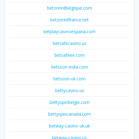
betonredbelgique.com
betonredfrance.net
betplaycasinoespana.com
betsafecasino.us
betsafeee.com
betsson-india.com
betsson-uk.com
bettycasino.us
bettyspinbelgie.com
bettyspincanada.com
betway-casino-uk.uk
betway-casino.us