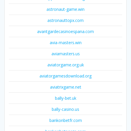
astronaut-game.win
astronauttopx.com
avantgardecasinoespana.com
avia-masters.win
aviamasters.us
aviatorgame.org.uk
aviatorgamesdownload.org
aviatrixgame.net
bally-bet.uk
bally-casino.us
bankonbetfr.com