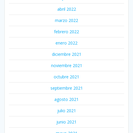
abril 2022
marzo 2022
febrero 2022
enero 2022
diciembre 2021
noviembre 2021
octubre 2021
septiembre 2021
agosto 2021
julio 2021
junio 2021