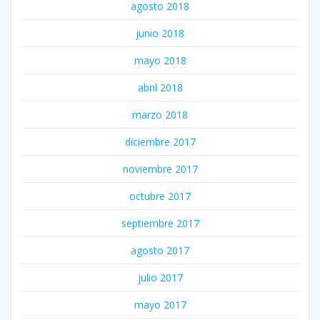
agosto 2018
junio 2018
mayo 2018
abril 2018
marzo 2018
diciembre 2017
noviembre 2017
octubre 2017
septiembre 2017
agosto 2017
julio 2017
mayo 2017