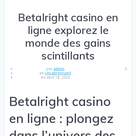
Betalright casino en
ligne explorez le
monde des gains
scintillants
por
admin
0
en
Uncategorized
en abril 18, 2026
Betalright casino
en ligne : plongez
dans l’univers des