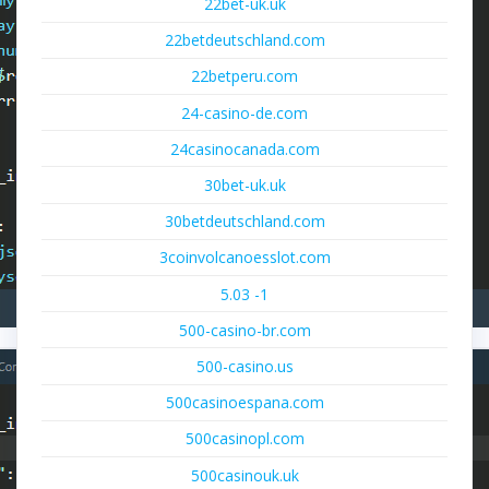
22bet-uk.uk
22betdeutschland.com
22betperu.com
24-casino-de.com
24casinocanada.com
30bet-uk.uk
30betdeutschland.com
3coinvolcanoesslot.com
5.03 -1
500-casino-br.com
500-casino.us
500casinoespana.com
500casinopl.com
500casinouk.uk