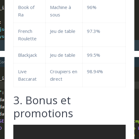
Book of
Machine à
96%
Ra
sous
French
Jeu de table
97.3%
Roulette
Blackjack
Jeu de table
99.5%
Live
Croupiers en
98.94%
Baccarat
direct
3. Bonus et
promotions