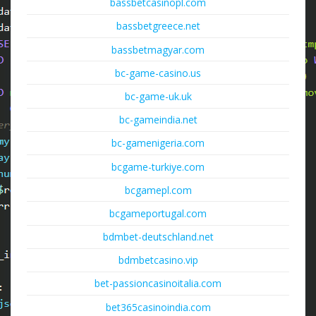
bassbetcasinopl.com
bassbetgreece.net
bassbetmagyar.com
bc-game-casino.us
bc-game-uk.uk
bc-gameindia.net
bc-gamenigeria.com
bcgame-turkiye.com
bcgamepl.com
bcgameportugal.com
bdmbet-deutschland.net
bdmbetcasino.vip
bet-passioncasinoitalia.com
bet365casinoindia.com