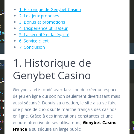
1. Historique de Genybet Casino
2. Les jeux proposés
3. Bonus et promotions
4. L’expérience utilisateur
5. La sécurité et la légalité
6. Service client
7. Conclusion
1. Historique de
Genybet Casino
Genybet a été fondé avec la vision de créer un espace
de jeu en ligne qui soit non seulement divertissant mais
aussi sécurisé. Depuis sa création, le site a su se faire
une place de choix sur le marché français des casinos
en ligne. Grâce à des innovations constantes et une
écoute attentive de ses utilisateurs,
Genybet Casino
France
a su séduire un large public.