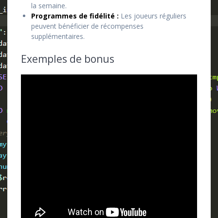
la semaine.
Programmes de fidélité :
Les joueurs réguliers
peuvent bénéficier de récompenses
supplémentaires.
Exemples de bonus