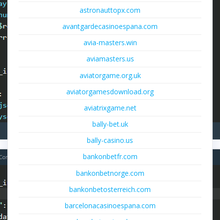
astronauttopx.com
avantgardecasinoespana.com
avia-masters.win
aviamasters.us
aviatorgame.org.uk
aviatorgamesdownload.org
aviatrixgame.net
bally-bet.uk
bally-casino.us
bankonbetfr.com
bankonbetnorge.com
bankonbetosterreich.com
barcelonacasinoespana.com