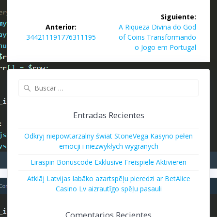
Navegación
Siguiente:
de
Siguiente
Anterior:
A Riqueza Divina do God
Entrada
entrada:
344211191776311195
of Coins Transformando
entradas
anterior:
o Jogo em Portugal
Buscar:
Entradas Recientes
Odkryj niepowtarzalny świat StoneVega Kasyno pełen
emocji i niezwykłych wygranych
Liraspin Bonuscode Exklusive Freispiele Aktivieren
Atklāj Latvijas labāko azartspēļu pieredzi ar BetAlice
Casino Lv aizrautīgo spēļu pasauli
Comentarios Recientes