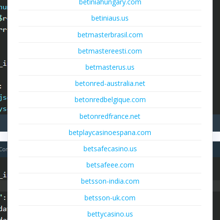
betiniahungary.com
betiniaus.us
betmasterbrasil.com
betmastereesti.com
betmasterus.us
betonred-australia.net
betonredbelgique.com
betonredfrance.net
betplaycasinoespana.com
betsafecasino.us
betsafeee.com
betsson-india.com
betsson-uk.com
bettycasino.us