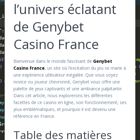
l’univers éclatant
de Genybet
Casino France
Bienvenue dans le monde fascinant de
Genybet
Casino France
, un site où l’excitation du jeu se marie à
une expérience utilisateur inégalée. Que vous soyez
novice ou joueur chevronné, Genybet vous offre une
palette de jeux captivants et une ambiance palpitante.
Dans cet article, nous explorerons les différentes
facettes de ce casino en ligne, son fonctionnement, ses
jeux emblématiques, et pourquoi il est devenu une
référence en France.
Table des matières