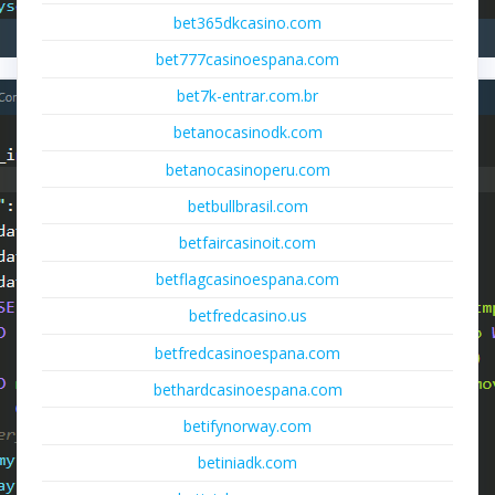
bet365dkcasino.com
bet777casinoespana.com
bet7k-entrar.com.br
betanocasinodk.com
betanocasinoperu.com
betbullbrasil.com
betfaircasinoit.com
betflagcasinoespana.com
betfredcasino.us
betfredcasinoespana.com
bethardcasinoespana.com
betifynorway.com
betiniadk.com