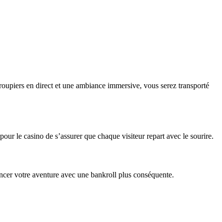
croupiers en direct et une ambiance immersive, vous serez transporté
r le casino de s’assurer que chaque visiteur repart avec le sourire.
cer votre aventure avec une bankroll plus conséquente.