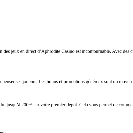
tion des jeux en direct d’Aphrodite Casino est incontournable. Avec des 
mpenser ses joueurs. Les bonus et promotions généreux sont un moyen pou
dre jusqu’à 200% sur votre premier dépôt. Cela vous permet de commen
ois.