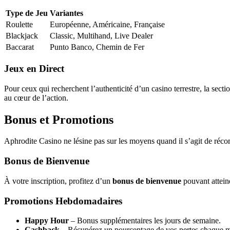
Type de Jeu
Variantes
Roulette
Européenne, Américaine, Française
Blackjack
Classic, Multihand, Live Dealer
Baccarat
Punto Banco, Chemin de Fer
Jeux en Direct
Pour ceux qui recherchent l’authenticité d’un casino terrestre, la sec
au cœur de l’action.
Bonus et Promotions
Aphrodite Casino ne lésine pas sur les moyens quand il s’agit de réco
Bonus de Bienvenue
À votre inscription, profitez d’un
bonus de bienvenue
pouvant attein
Promotions Hebdomadaires
Happy Hour
– Bonus supplémentaires les jours de semaine.
Cashback
– Récupérez un pourcentage de vos pertes chaque m