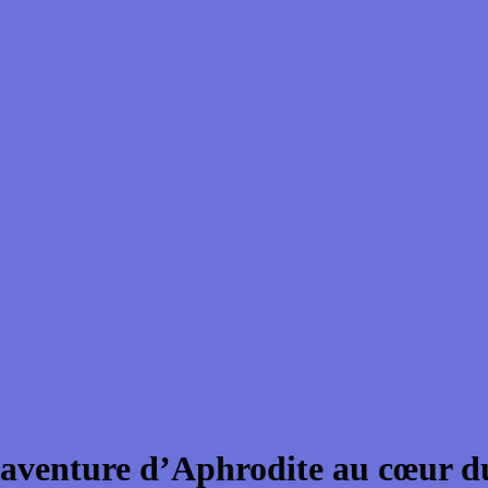
 aventure d’Aphrodite au cœur du 