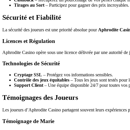
Tirages au Sort
– Participez pour gagner des prix incroyables.
Sécurité et Fiabilité
La sécurité des joueurs est une priorité absolue pour
Aphrodite Casino
Licences et Régulation
Aphrodite Casino opère sous une licence délivrée par une autorité de je
Technologies de Sécurité
Cryptage SSL
– Protégez vos informations sensibles.
Contrôle des jeux équitables
– Tous les jeux sont testés pour l
Support Client
– Une équipe disponible 24/7 pour toutes vos 
Témoignages des Joueurs
Les joueurs d’Aphrodite Casino partagent souvent leurs expériences po
Témoignage de Marie