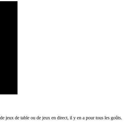
jeux de table ou de jeux en direct, il y en a pour tous les goûts.