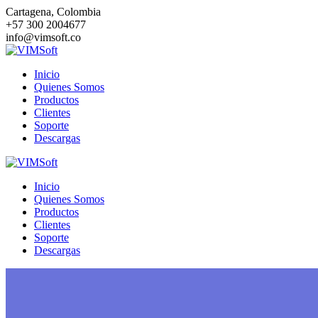
Saltar
Cartagena, Colombia
al
+57 300 2004677
contenido
info@vimsoft.co
Inicio
Quienes Somos
Productos
Clientes
Soporte
Descargas
Inicio
Quienes Somos
Productos
Clientes
Soporte
Descargas