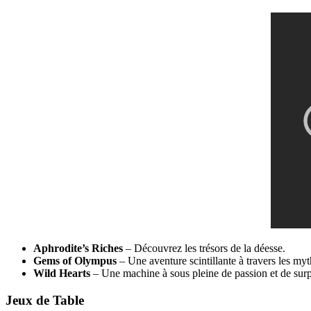
Aphrodite’s Riches
– Découvrez les trésors de la déesse.
Gems of Olympus
– Une aventure scintillante à travers les myt
Wild Hearts
– Une machine à sous pleine de passion et de surp
Jeux de Table