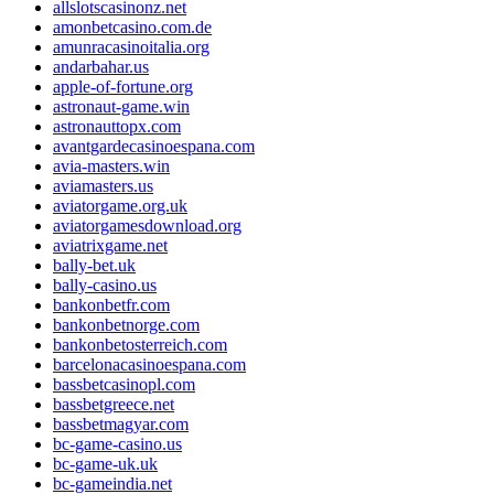
allslotscasinonz.net
amonbetcasino.com.de
amunracasinoitalia.org
andarbahar.us
apple-of-fortune.org
astronaut-game.win
astronauttopx.com
avantgardecasinoespana.com
avia-masters.win
aviamasters.us
aviatorgame.org.uk
aviatorgamesdownload.org
aviatrixgame.net
bally-bet.uk
bally-casino.us
bankonbetfr.com
bankonbetnorge.com
bankonbetosterreich.com
barcelonacasinoespana.com
bassbetcasinopl.com
bassbetgreece.net
bassbetmagyar.com
bc-game-casino.us
bc-game-uk.uk
bc-gameindia.net