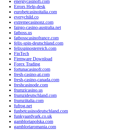
energycasinofi.com
Errors Help-desk
eurobetcasinoitalia.com
everychild.co
extremecasinonz.com
fairgo-casino-australia.net
fatboss.us
fatbosscasinofrance.com
felix-spin-deutschland.com
felixspinosterreich.com
FinTech
Firmware Download
Forex Trading
fortunacasinofr.com
fresh-casino-at.com
fresh-casino-canada.com
freshcasinode.com
frumzicasino.us
frumzideutschland.com
frumziitalia.com
fufrog.net
funbetcasinodeutschland.com
funkyaardvark.co.uk
gambloriapolska.com
gambloriaromania.com