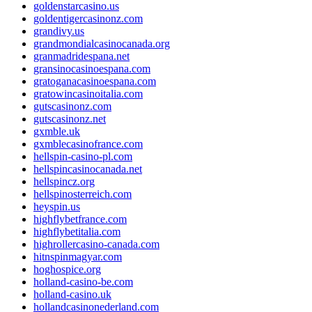
goldenstarcasino.us
goldentigercasinonz.com
grandivy.us
grandmondialcasinocanada.org
granmadridespana.net
gransinocasinoespana.com
gratoganacasinoespana.com
gratowincasinoitalia.com
gutscasinonz.com
gutscasinonz.net
gxmble.uk
gxmblecasinofrance.com
hellspin-casino-pl.com
hellspincasinocanada.net
hellspincz.org
hellspinosterreich.com
heyspin.us
highflybetfrance.com
highflybetitalia.com
highrollercasino-canada.com
hitnspinmagyar.com
hoghospice.org
holland-casino-be.com
holland-casino.uk
hollandcasinonederland.com