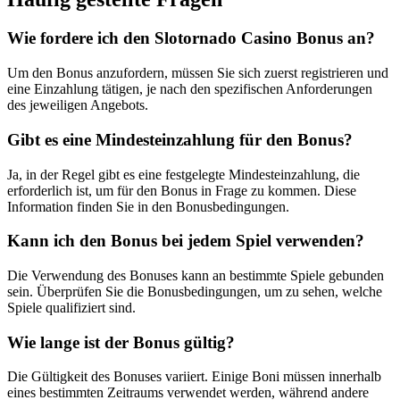
Wie fordere ich den Slotornado Casino Bonus an?
Um den Bonus anzufordern, müssen Sie sich zuerst registrieren und
eine Einzahlung tätigen, je nach den spezifischen Anforderungen
des jeweiligen Angebots.
Gibt es eine Mindesteinzahlung für den Bonus?
Ja, in der Regel gibt es eine festgelegte Mindesteinzahlung, die
erforderlich ist, um für den Bonus in Frage zu kommen. Diese
Information finden Sie in den Bonusbedingungen.
Kann ich den Bonus bei jedem Spiel verwenden?
Die Verwendung des Bonuses kann an bestimmte Spiele gebunden
sein. Überprüfen Sie die Bonusbedingungen, um zu sehen, welche
Spiele qualifiziert sind.
Wie lange ist der Bonus gültig?
Die Gültigkeit des Bonuses variiert. Einige Boni müssen innerhalb
eines bestimmten Zeitraums verwendet werden, während andere