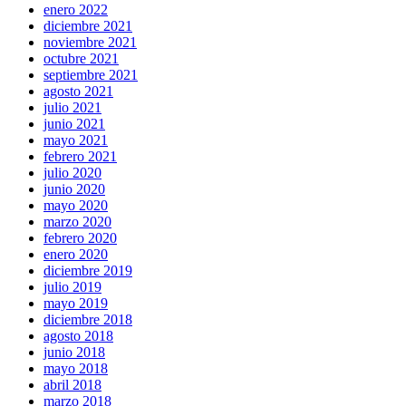
enero 2022
diciembre 2021
noviembre 2021
octubre 2021
septiembre 2021
agosto 2021
julio 2021
junio 2021
mayo 2021
febrero 2021
julio 2020
junio 2020
mayo 2020
marzo 2020
febrero 2020
enero 2020
diciembre 2019
julio 2019
mayo 2019
diciembre 2018
agosto 2018
junio 2018
mayo 2018
abril 2018
marzo 2018