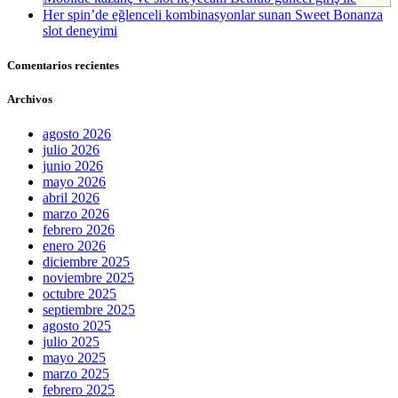
Her spin’de eğlenceli kombinasyonlar sunan Sweet Bonanza
slot deneyimi
Comentarios recientes
Archivos
agosto 2026
julio 2026
junio 2026
mayo 2026
abril 2026
marzo 2026
febrero 2026
enero 2026
diciembre 2025
noviembre 2025
octubre 2025
septiembre 2025
agosto 2025
julio 2025
mayo 2025
marzo 2025
febrero 2025