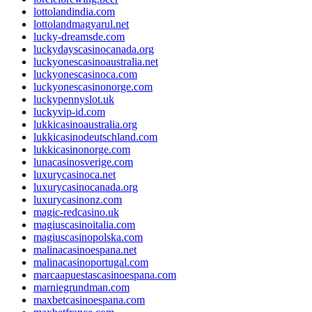
lottolandindia.com
lottolandmagyarul.net
lucky-dreamsde.com
luckydayscasinocanada.org
luckyonescasinoaustralia.net
luckyonescasinoca.com
luckyonescasinonorge.com
luckypennyslot.uk
luckyvip-id.com
lukkicasinoaustralia.org
lukkicasinodeutschland.com
lukkicasinonorge.com
lunacasinosverige.com
luxurycasinoca.net
luxurycasinocanada.org
luxurycasinonz.com
magic-redcasino.uk
magiuscasinoitalia.com
magiuscasinopolska.com
malinacasinoespana.net
malinacasinoportugal.com
marcaapuestascasinoespana.com
marniegrundman.com
maxbetcasinoespana.com