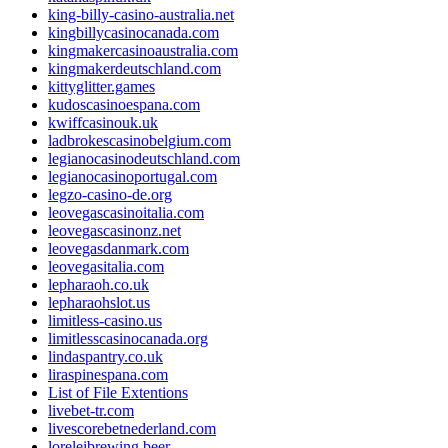
king-billy-casino-australia.net
kingbillycasinocanada.com
kingmakercasinoaustralia.com
kingmakerdeutschland.com
kittyglitter.games
kudoscasinoespana.com
kwiffcasinouk.uk
ladbrokescasinobelgium.com
legianocasinodeutschland.com
legianocasinoportugal.com
legzo-casino-de.org
leovegascasinoitalia.com
leovegascasinonz.net
leovegasdanmark.com
leovegasitalia.com
lepharaoh.co.uk
lepharaohslot.us
limitless-casino.us
limitlesscasinocanada.org
lindaspantry.co.uk
liraspinespana.com
List of File Extentions
livebet-tr.com
livescorebetnederland.com
loreleibrewing.beer