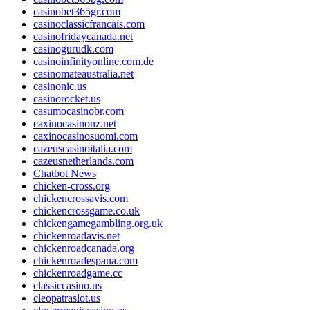
casinobet365gr.com
casinoclassicfrancais.com
casinofridaycanada.net
casinogurudk.com
casinoinfinityonline.com.de
casinomateaustralia.net
casinonic.us
casinorocket.us
casumocasinobr.com
caxinocasinonz.net
caxinocasinosuomi.com
cazeuscasinoitalia.com
cazeusnetherlands.com
Chatbot News
chicken-cross.org
chickencrossavis.com
chickencrossgame.co.uk
chickengamegambling.org.uk
chickenroadavis.net
chickenroadcanada.org
chickenroadespana.com
chickenroadgame.cc
classiccasino.us
cleopatraslot.us