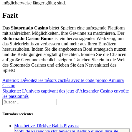
möglicherweise länger gültig sind.
Fazit
Das
Slotornado Casino
bietet Spielern eine aufregende Plattform
mit zahlreichen Möglichkeiten, ihre Gewinne zu maximieren. Der
Slotornado Casino Bonus
ist ein hervorragendes Werkzeug, um
das Spielerlebnis zu verbessern und mehr aus Ihren Einsätzen
herauszuholen. Indem Sie die angebotenen Boni strategisch nutzen
und die Bedingungen sorgfältig beachten, können Sie die Chancen
auf große Gewinne erheblich steigern. Tauchen Sie ein in die Welt
des Slotornado Casinos und erleben Sie den Nervenkitzel des
Spiels!
Navegación
Entrada
Anterior:
Dévoilez les trésors cachés avec le code promo Amunra
anterior:
Casino
de
Siguiente
Siguiente:
L’univers captivant des jeux d’Alexander Casino envoûte
entradas
entrada:
les passionnés
Buscar:
Entradas recientes
Mostbet ve Türkiye Bahis Piyasası
Mobilde kazanç ve slot heyecanı Bethub güncel giriş ile