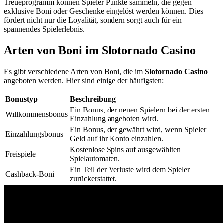
Treueprogramm können Spieler Punkte sammeln, die gegen
exklusive Boni oder Geschenke eingelöst werden können. Dies
fördert nicht nur die Loyalität, sondern sorgt auch für ein
spannendes Spielerlebnis.
Arten von Boni im Slotornado Casino
Es gibt verschiedene Arten von Boni, die im
Slotornado Casino
angeboten werden. Hier sind einige der häufigsten:
Bonustyp
Beschreibung
Ein Bonus, der neuen Spielern bei der ersten
Willkommensbonus
Einzahlung angeboten wird.
Ein Bonus, der gewährt wird, wenn Spieler
Einzahlungsbonus
Geld auf ihr Konto einzahlen.
Kostenlose Spins auf ausgewählten
Freispiele
Spielautomaten.
Ein Teil der Verluste wird dem Spieler
Cashback-Boni
zurückerstattet.