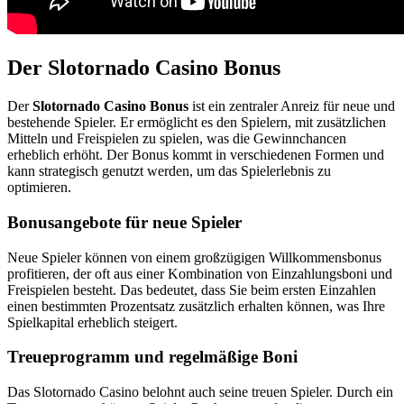
Der Slotornado Casino Bonus
Der
Slotornado Casino Bonus
ist ein zentraler Anreiz für neue und
bestehende Spieler. Er ermöglicht es den Spielern, mit zusätzlichen
Mitteln und Freispielen zu spielen, was die Gewinnchancen
erheblich erhöht. Der Bonus kommt in verschiedenen Formen und
kann strategisch genutzt werden, um das Spielerlebnis zu
optimieren.
Bonusangebote für neue Spieler
Neue Spieler können von einem großzügigen Willkommensbonus
profitieren, der oft aus einer Kombination von Einzahlungsboni und
Freispielen besteht. Das bedeutet, dass Sie beim ersten Einzahlen
einen bestimmten Prozentsatz zusätzlich erhalten können, was Ihre
Spielkapital erheblich steigert.
Treueprogramm und regelmäßige Boni
Das Slotornado Casino belohnt auch seine treuen Spieler. Durch ein