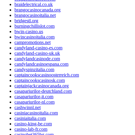
braidelectrical.co.uk
brangocasinocanada.org
brangocasinoitalia.net
bridgestl.org
burningchillislot.com
bwin-casino.us
bwincasinoitalia.com
campromotions.net
candyland-casino-es.com
candyland-casino-uk.uk
candylandcasinode.com
candylandcasinoespana.com
candyspinzitalia.com
captaincookscasinoosterreich.com
captaincookscasinosk.com
captainjackcasinocanada.org
casapariurilor-deutchland.com
casapariurilor-it.com
casapariurilor-nl.com
cashwinnl.net
casiniacasinoitalia.com
casiniaitalia.com
casino-king-be.com
casino-lab-fr.com
casinobet365bg.com