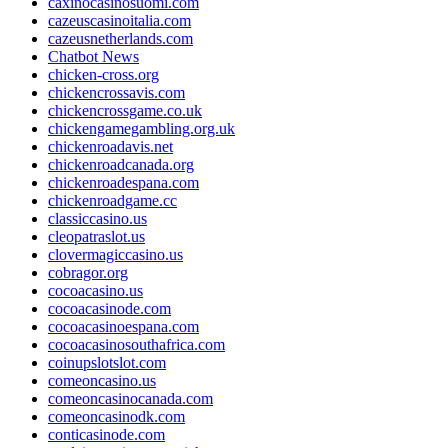
caxinocasinosuomi.com
cazeuscasinoitalia.com
cazeusnetherlands.com
Chatbot News
chicken-cross.org
chickencrossavis.com
chickencrossgame.co.uk
chickengamegambling.org.uk
chickenroadavis.net
chickenroadcanada.org
chickenroadespana.com
chickenroadgame.cc
classiccasino.us
cleopatraslot.us
clovermagiccasino.us
cobragor.org
cocoacasino.us
cocoacasinode.com
cocoacasinoespana.com
cocoacasinosouthafrica.com
coinupslotslot.com
comeoncasino.us
comeoncasinocanada.com
comeoncasinodk.com
conticasinode.com