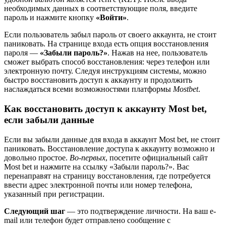
необходимых данных в соответствующие поля, введите
пароль и нажмите кнопку
«Войти»
.
Если пользователь забыл пароль от своего аккаунта, не стоит
паниковать. На странице входа есть опция восстановления
пароля —
«Забыли пароль?»
. Нажав на нее, пользователь
сможет выбрать способ восстановления: через телефон или
электронную почту. Следуя инструкциям системы, можно
быстро восстановить доступ к аккаунту и продолжить
наслаждаться всеми возможностями платформы
Mostbet
.
Как восстановить доступ к аккаунту Most bet,
если забыли данные
Если вы забыли данные для входа в аккаунт Most bet, не стоит
паниковать. Восстановление доступа к аккаунту возможно и
довольно простое.
Во-первых
, посетите официальный сайт
Most bet и нажмите на ссылку «Забыли пароль?». Вас
перенаправят на страницу восстановления, где потребуется
ввести адрес электронной почты или номер телефона,
указанный при регистрации.
Следующий шаг
— это подтверждение личности. На ваш e-
mail или телефон будет отправлено сообщение с