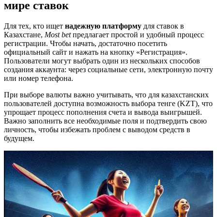
мире ставок
Для тех, кто ищет
надежную платформу
для ставок в
Казахстане,
Most bet
предлагает простой и удобный процесс
регистрации. Чтобы начать, достаточно посетить
официальный сайт и нажать на кнопку «Регистрация».
Пользователи могут выбрать один из нескольких способов
создания аккаунта: через социальные сети, электронную почту
или номер телефона.
При выборе валюты важно учитывать, что для казахстанских
пользователей доступна возможность выбора тенге (KZT), что
упрощает процесс пополнения счета и вывода выигрышей.
Важно заполнить все необходимые поля и подтвердить свою
личность, чтобы избежать проблем с выводом средств в
будущем.