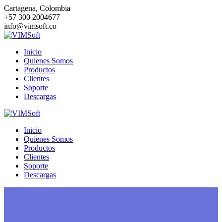
Saltar
Cartagena, Colombia
al
+57 300 2004677
contenido
info@vimsoft.co
Inicio
Quienes Somos
Productos
Clientes
Soporte
Descargas
Inicio
Quienes Somos
Productos
Clientes
Soporte
Descargas