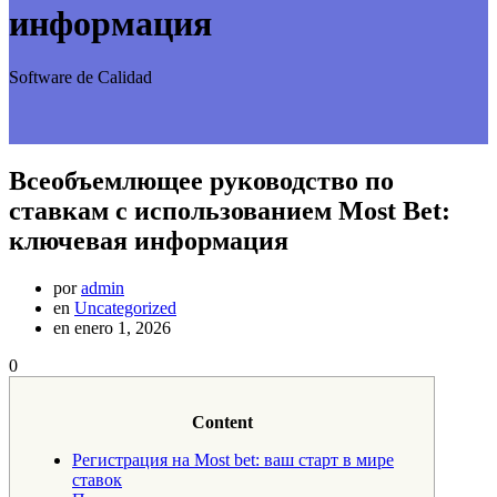
информация
Software de Calidad
Всеобъемлющее руководство по
ставкам с использованием Most Bet:
ключевая информация
por
admin
en
Uncategorized
en enero 1, 2026
0
Content
Регистрация на Most bet: ваш старт в мире
ставок