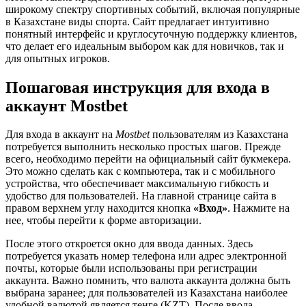
широкому спектру спортивных событий, включая популярные
в Казахстане виды спорта. Сайт предлагает интуитивно
понятный интерфейс и круглосуточную поддержку клиентов,
что делает его идеальным выбором как для новичков, так и
для опытных игроков.
Пошаговая инструкция для входа в
аккаунт Mostbet
Для входа в аккаунт на
Mostbet
пользователям из Казахстана
потребуется выполнить несколько простых шагов. Прежде
всего, необходимо перейти на официальный сайт букмекера.
Это можно сделать как с компьютера, так и с мобильного
устройства, что обеспечивает максимальную гибкость и
удобство для пользователей. На главной странице сайта в
правом верхнем углу находится кнопка
«Вход»
. Нажмите на
нее, чтобы перейти к форме авторизации.
После этого откроется окно для ввода данных. Здесь
потребуется указать номер телефона или адрес электронной
почты, которые были использованы при регистрации
аккаунта. Важно помнить, что валюта аккаунта должна быть
выбрана заранее; для пользователей из Казахстана наиболее
удобной валютой является тенге (KZT). После ввода