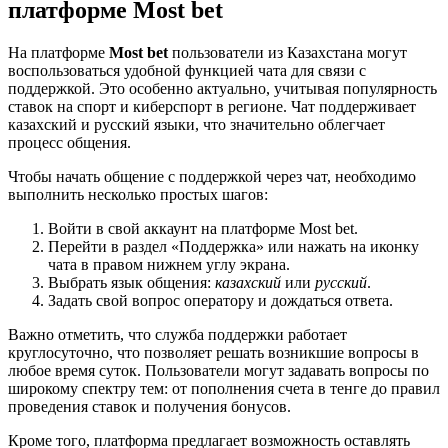
платформе Most bet
На платформе
Most bet
пользователи из Казахстана могут
воспользоваться удобной функцией чата для связи с
поддержкой. Это особенно актуально, учитывая популярность
ставок на спорт и киберспорт в регионе. Чат поддерживает
казахский и русский языки, что значительно облегчает
процесс общения.
Чтобы начать общение с поддержкой через чат, необходимо
выполнить несколько простых шагов:
Войти в свой аккаунт на платформе Most bet.
Перейти в раздел «Поддержка» или нажать на иконку
чата в правом нижнем углу экрана.
Выбрать язык общения:
казахский
или
русский
.
Задать свой вопрос оператору и дождаться ответа.
Важно отметить, что служба поддержки работает
круглосуточно, что позволяет решать возникшие вопросы в
любое время суток. Пользователи могут задавать вопросы по
широкому спектру тем: от пополнения счета в тенге до правил
проведения ставок и получения бонусов.
Кроме того, платформа предлагает возможность оставлять