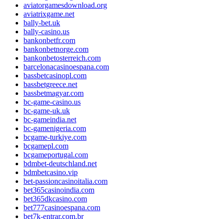
aviatorgamesdownload.org
aviatrixgame.net
bally-bet.uk
bally-casino.us
bankonbetfr.com
bankonbetnorge.com
bankonbetosterreich.com
barcelonacasinoespana.com
bassbetcasinopl.com
bassbetgreece.net
bassbetmagyar.com
bc-game-casino.us
bc-game-uk.uk
bc-gameindia.net
bc-gamenigeria.com
bcgame-turkiye.com
bcgamepl.com
bcgameportugal.com
bdmbet-deutschland.net
bdmbetcasino.vip
bet-passioncasinoitalia.com
bet365casinoindia.com
bet365dkcasino.com
bet777casinoespana.com
bet7k-entrar.com.br