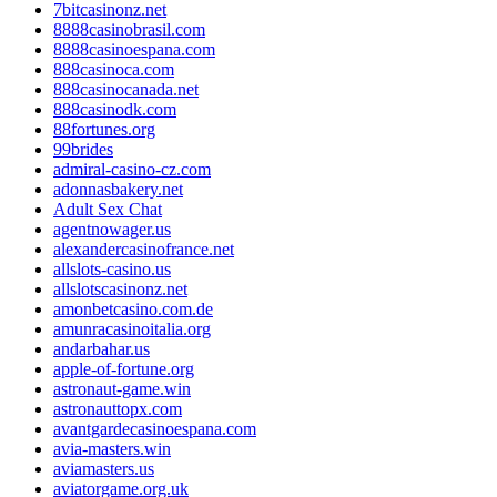
7bitcasinonz.net
8888casinobrasil.com
8888casinoespana.com
888casinoca.com
888casinocanada.net
888casinodk.com
88fortunes.org
99brides
admiral-casino-cz.com
adonnasbakery.net
Adult Sex Chat
agentnowager.us
alexandercasinofrance.net
allslots-casino.us
allslotscasinonz.net
amonbetcasino.com.de
amunracasinoitalia.org
andarbahar.us
apple-of-fortune.org
astronaut-game.win
astronauttopx.com
avantgardecasinoespana.com
avia-masters.win
aviamasters.us
aviatorgame.org.uk