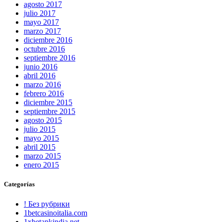
agosto 2017
julio 2017
mayo 2017
marzo 2017
diciembre 2016
octubre 2016
septiembre 2016
junio 2016
abril 2016
marzo 2016
febrero 2016
diciembre 2015
septiembre 2015
agosto 2015
julio 2015
mayo 2015
abril 2015
marzo 2015
enero 2015
Categorías
! Без рубрики
1betcasinoitalia.com
1xbetapkindia.net