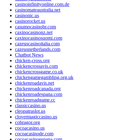
casinoinfinityonline.com.de
casinomateaustralia.net
casinonic.us
casinorocket.us
casumocasinobr.com
caxinocasinonz.net
caxinocasinosuomi.com
cazeuscasinoitalia.com
cazeusnetherlands.com
Chatbot News
chicken-cross.org
chickencrossavis.com
chickencrossgame.co.uk
chickengamegambling.org.uk
chickenroadavis.net
chickenroadcanada.org
chickenroadespana.com
chickenroadgame.cc
classiccasino.us
cleopatraslot.us
clovermagiccasino.us
cobragor.org
cocoacasino.us
cocoacasinode.com
cocoacasinoespana.com