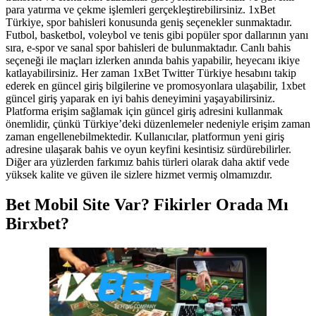
para yatırma ve çekme işlemleri gerçekleştirebilirsiniz. 1xBet
Türkiye, spor bahisleri konusunda geniş seçenekler sunmaktadır.
Futbol, basketbol, voleybol ve tenis gibi popüler spor dallarının yanı
sıra, e-spor ve sanal spor bahisleri de bulunmaktadır. Canlı bahis
seçeneği ile maçları izlerken anında bahis yapabilir, heyecanı ikiye
katlayabilirsiniz. Her zaman 1xBet Twitter Türkiye hesabını takip
ederek en güncel giriş bilgilerine ve promosyonlara ulaşabilir, 1xbet
güncel giriş yaparak en iyi bahis deneyimini yaşayabilirsiniz.
Platforma erişim sağlamak için güncel giriş adresini kullanmak
önemlidir, çünkü Türkiye’deki düzenlemeler nedeniyle erişim zaman
zaman engellenebilmektedir. Kullanıcılar, platformun yeni giriş
adresine ulaşarak bahis ve oyun keyfini kesintisiz sürdürebilirler.
Diğer ara yüzlerden farkımız bahis türleri olarak daha aktif vede
yüksek kalite ve güven ile sizlere hizmet vermiş olmamızdır.
Bet Mobil Site Var? Fikirler Orada Mı
Birxbet?