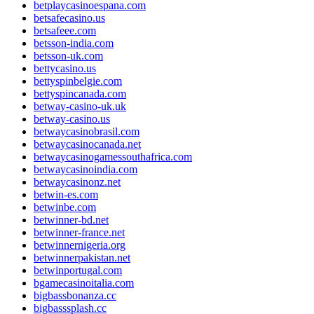
betplaycasinoespana.com
betsafecasino.us
betsafeee.com
betsson-india.com
betsson-uk.com
bettycasino.us
bettyspinbelgie.com
bettyspincanada.com
betway-casino-uk.uk
betway-casino.us
betwaycasinobrasil.com
betwaycasinocanada.net
betwaycasinogamessouthafrica.com
betwaycasinoindia.com
betwaycasinonz.net
betwin-es.com
betwinbe.com
betwinner-bd.net
betwinner-france.net
betwinnernigeria.org
betwinnerpakistan.net
betwinportugal.com
bgamecasinoitalia.com
bigbassbonanza.cc
bigbasssplash.cc