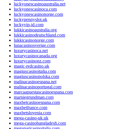
luckyonescasinoaustralia.net
luckyonescasinoca.com
luckyonescasinonorge.com
luckypennyslot.uk
luckyvip-id.com
lukkicasinoaustralia.org
lukkicasinodeutschland.com
lukkicasinonorge.com
lunacasinosverige.com
luxurycasinoca.net
luxurycasinocanada.org
luxurycasinonz.com
magic-redcasino.uk
magiuscasinoitalia.com
magiuscasinopolska.com
malinacasinoespana.net
malinacasinoportugal.com
marcaapuestascasinoespana.com
marniegrundman.com
maxbetcasinoespana.com
maxbetfrance.com
maxbetslovenia.com
mega-casino-uk.uk
mega-casinobangladesh.com
megaparicasinoitalia.com