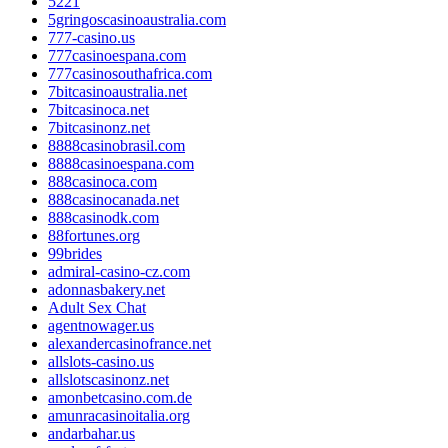
5221
5gringoscasinoaustralia.com
777-casino.us
777casinoespana.com
777casinosouthafrica.com
7bitcasinoaustralia.net
7bitcasinoca.net
7bitcasinonz.net
8888casinobrasil.com
8888casinoespana.com
888casinoca.com
888casinocanada.net
888casinodk.com
88fortunes.org
99brides
admiral-casino-cz.com
adonnasbakery.net
Adult Sex Chat
agentnowager.us
alexandercasinofrance.net
allslots-casino.us
allslotscasinonz.net
amonbetcasino.com.de
amunracasinoitalia.org
andarbahar.us