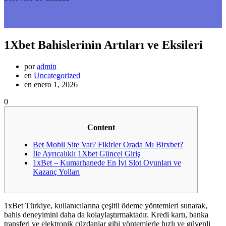
1Xbet Bahislerinin Artıları ve Eksileri
por
admin
en
Uncategorized
en enero 1, 2026
0
Content
Bet Mobil Site Var? Fikirler Orada Mı Birxbet?
İle Ayrıcalıklı 1Xbet Güncel Giriş
1xBet – Kumarhanede En İyi Slot Oyunları ve
Kazanç Yolları
1xBet Türkiye, kullanıcılarına çeşitli ödeme yöntemleri sunarak,
bahis deneyimini daha da kolaylaştırmaktadır. Kredi kartı, banka
transferi ve elektronik cüzdanlar gibi yöntemlerle hızlı ve güvenli