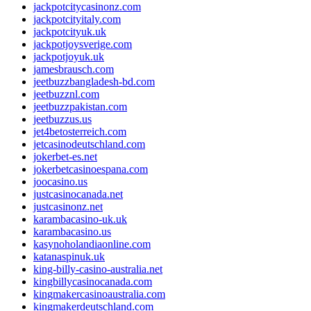
jackpotcitycasinonz.com
jackpotcityitaly.com
jackpotcityuk.uk
jackpotjoysverige.com
jackpotjoyuk.uk
jamesbrausch.com
jeetbuzzbangladesh-bd.com
jeetbuzznl.com
jeetbuzzpakistan.com
jeetbuzzus.us
jet4betosterreich.com
jetcasinodeutschland.com
jokerbet-es.net
jokerbetcasinoespana.com
joocasino.us
justcasinocanada.net
justcasinonz.net
karambacasino-uk.uk
karambacasino.us
kasynoholandiaonline.com
katanaspinuk.uk
king-billy-casino-australia.net
kingbillycasinocanada.com
kingmakercasinoaustralia.com
kingmakerdeutschland.com