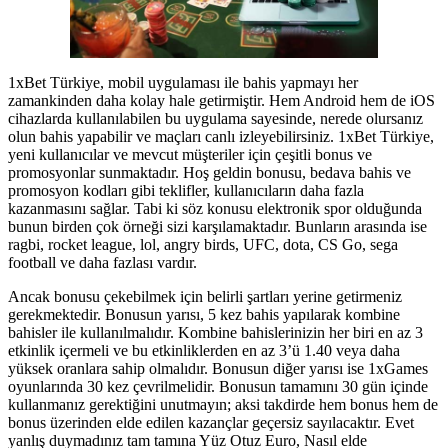
1xBet Türkiye, mobil uygulaması ile bahis yapmayı her
zamankinden daha kolay hale getirmiştir. Hem Android hem de iOS
cihazlarda kullanılabilen bu uygulama sayesinde, nerede olursanız
olun bahis yapabilir ve maçları canlı izleyebilirsiniz. 1xBet Türkiye,
yeni kullanıcılar ve mevcut müşteriler için çeşitli bonus ve
promosyonlar sunmaktadır. Hoş geldin bonusu, bedava bahis ve
promosyon kodları gibi teklifler, kullanıcıların daha fazla
kazanmasını sağlar. Tabi ki söz konusu elektronik spor olduğunda
bunun birden çok örneği sizi karşılamaktadır. Bunların arasında ise
ragbi, rocket league, lol, angry birds, UFC, dota, CS Go, sega
football ve daha fazlası vardır.
Ancak bonusu çekebilmek için belirli şartları yerine getirmeniz
gerekmektedir. Bonusun yarısı, 5 kez bahis yapılarak kombine
bahisler ile kullanılmalıdır. Kombine bahislerinizin her biri en az 3
etkinlik içermeli ve bu etkinliklerden en az 3’ü 1.40 veya daha
yüksek oranlara sahip olmalıdır. Bonusun diğer yarısı ise 1xGames
oyunlarında 30 kez çevrilmelidir. Bonusun tamamını 30 gün içinde
kullanmanız gerektiğini unutmayın; aksi takdirde hem bonus hem de
bonus üzerinden elde edilen kazançlar geçersiz sayılacaktır. Evet
yanlış duymadınız tam tamına Yüz Otuz Euro, Nasıl elde