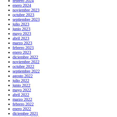
febrero 2024
enero 2024
noviembre 2023
octubre 2023
septiembre 2023
julio 2023
junio 2023
mayo 2023
abril 2023
marzo 2023
febrero 2023
enero 2023
diciembre 2022
noviembre 2022
octubre 2022
septiembre 2022
agosto 2022
julio 2022
junio 2022
mayo 2022
abril 2022
marzo 2022
febrero 2022
enero 2022
diciembre 2021