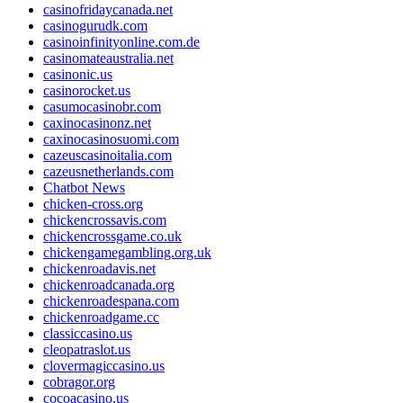
casinofridaycanada.net
casinogurudk.com
casinoinfinityonline.com.de
casinomateaustralia.net
casinonic.us
casinorocket.us
casumocasinobr.com
caxinocasinonz.net
caxinocasinosuomi.com
cazeuscasinoitalia.com
cazeusnetherlands.com
Chatbot News
chicken-cross.org
chickencrossavis.com
chickencrossgame.co.uk
chickengamegambling.org.uk
chickenroadavis.net
chickenroadcanada.org
chickenroadespana.com
chickenroadgame.cc
classiccasino.us
cleopatraslot.us
clovermagiccasino.us
cobragor.org
cocoacasino.us