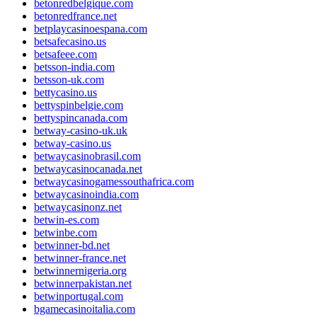
betonredbelgique.com
betonredfrance.net
betplaycasinoespana.com
betsafecasino.us
betsafeee.com
betsson-india.com
betsson-uk.com
bettycasino.us
bettyspinbelgie.com
bettyspincanada.com
betway-casino-uk.uk
betway-casino.us
betwaycasinobrasil.com
betwaycasinocanada.net
betwaycasinogamessouthafrica.com
betwaycasinoindia.com
betwaycasinonz.net
betwin-es.com
betwinbe.com
betwinner-bd.net
betwinner-france.net
betwinnernigeria.org
betwinnerpakistan.net
betwinportugal.com
bgamecasinoitalia.com