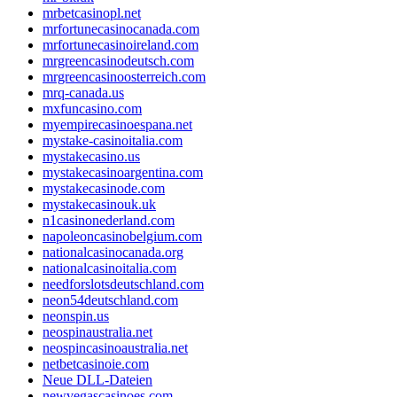
mrbetcasinopl.net
mrfortunecasinocanada.com
mrfortunecasinoireland.com
mrgreencasinodeutsch.com
mrgreencasinoosterreich.com
mrq-canada.us
mxfuncasino.com
myempirecasinoespana.net
mystake-casinoitalia.com
mystakecasino.us
mystakecasinoargentina.com
mystakecasinode.com
mystakecasinouk.uk
n1casinonederland.com
napoleoncasinobelgium.com
nationalcasinocanada.org
nationalcasinoitalia.com
needforslotsdeutschland.com
neon54deutschland.com
neonspin.us
neospinaustralia.net
neospincasinoaustralia.net
netbetcasinoie.com
Neue DLL-Dateien
newvegascasinoes.com