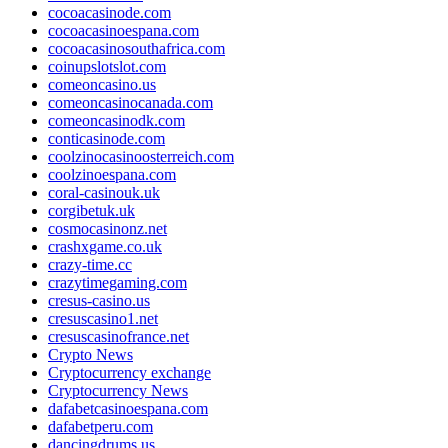
cocoacasinode.com
cocoacasinoespana.com
cocoacasinosouthafrica.com
coinupslotslot.com
comeoncasino.us
comeoncasinocanada.com
comeoncasinodk.com
conticasinode.com
coolzinocasinoosterreich.com
coolzinoespana.com
coral-casinouk.uk
corgibetuk.uk
cosmocasinonz.net
crashxgame.co.uk
crazy-time.cc
crazytimegaming.com
cresus-casino.us
cresuscasino1.net
cresuscasinofrance.net
Crypto News
Cryptocurrency exchange
Cryptocurrency News
dafabetcasinoespana.com
dafabetperu.com
dancingdrums.us