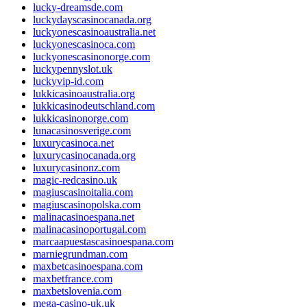
lucky-dreamsde.com
luckydayscasinocanada.org
luckyonescasinoaustralia.net
luckyonescasinoca.com
luckyonescasinonorge.com
luckypennyslot.uk
luckyvip-id.com
lukkicasinoaustralia.org
lukkicasinodeutschland.com
lukkicasinonorge.com
lunacasinosverige.com
luxurycasinoca.net
luxurycasinocanada.org
luxurycasinonz.com
magic-redcasino.uk
magiuscasinoitalia.com
magiuscasinopolska.com
malinacasinoespana.net
malinacasinoportugal.com
marcaapuestascasinoespana.com
marniegrundman.com
maxbetcasinoespana.com
maxbetfrance.com
maxbetslovenia.com
mega-casino-uk.uk