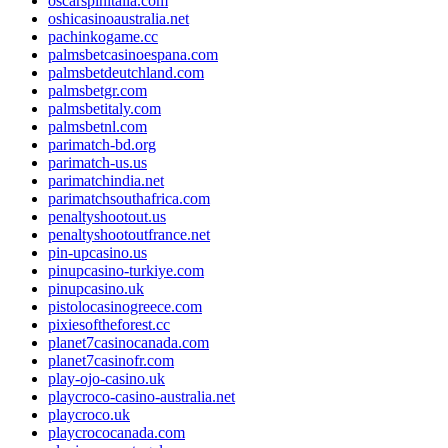
oscarspinitalia.com
oshicasinoaustralia.net
pachinkogame.cc
palmsbetcasinoespana.com
palmsbetdeutchland.com
palmsbetgr.com
palmsbetitaly.com
palmsbetnl.com
parimatch-bd.org
parimatch-us.us
parimatchindia.net
parimatchsouthafrica.com
penaltyshootout.us
penaltyshootoutfrance.net
pin-upcasino.us
pinupcasino-turkiye.com
pinupcasino.uk
pistolocasinogreece.com
pixiesoftheforest.cc
planet7casinocanada.com
planet7casinofr.com
play-ojo-casino.uk
playcroco-casino-australia.net
playcroco.uk
playcrococanada.com