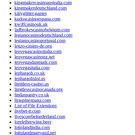
kingmakercasinoaustralia.com
kingmakerdeutschland.com
kittyglitter.games
kudoscasinoespana.com
kwiffcasinouk.uk
ladbrokescasinobelgium.com
legianocasinodeutschland.com
legianocasinoportugal.com
legzo-casino-de.org
leovegascasinoitalia.com
leovegascasinonz.net
leovegasdanmark.com
leovegasitalia.com
lepharaoh.co.uk
lepharaohslot.us
limitless-casino.us
limitlesscasinocanada.org
lindaspantry.co.uk
liraspinespana.com
List of File Extentions
livebet-tr.com
livescorebetnederland.com
loreleibrewing.beer
lottolandindia.com
lottolandmagyarul.net