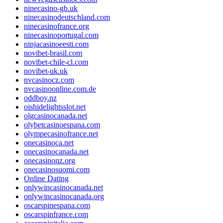
ninecasino-gb.uk
ninecasinodeutschland.com
ninecasinofrance.org
ninecasinoportugal.com
ninjacasinoeesti.com
novibet-brasil.com
novibet-chile-cl.com
novibet-uk.uk
nvcasinocz.com
nvcasinoonline.com.de
oddboy.nz
oishidelightsslot.net
olgcasinocanada.net
olybetcasinoespana.com
olympecasinofrance.net
onecasinoca.net
onecasinocanada.net
onecasinonz.org
onecasinosuomi.com
Online Dating
onlywincasinocanada.net
onlywincasinocanada.org
oscarspinespana.com
oscarspinfrance.com