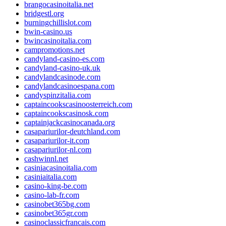
brangocasinoitalia.net
bridgestl.org
burningchillislot.com
bwin-casino.us
bwincasinoitalia.com
campromotions.net
candyland-casino-es.com
candyland-casino-uk.uk
candylandcasinode.com
candylandcasinoespana.com
candyspinzitalia.com
captaincookscasinoosterreich.com
captaincookscasinosk.com
captainjackcasinocanada.org
casapariurilor-deutchland.com
casapariurilor-it.com
casapariurilor-nl.com
cashwinnl.net
casiniacasinoitalia.com
casiniaitalia.com
casino-king-be.com
casino-lab-fr.com
casinobet365bg.com
casinobet365gr.com
casinoclassicfrancais.com