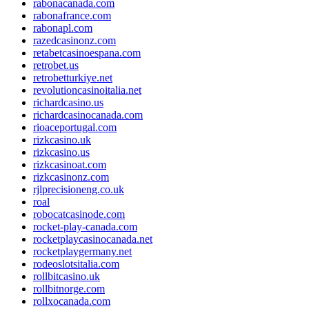
rabonacanada.com
rabonafrance.com
rabonapl.com
razedcasinonz.com
retabetcasinoespana.com
retrobet.us
retrobetturkiye.net
revolutioncasinoitalia.net
richardcasino.us
richardcasinocanada.com
rioaceportugal.com
rizkcasino.uk
rizkcasino.us
rizkcasinoat.com
rizkcasinonz.com
rjlprecisioneng.co.uk
roal
robocatcasinode.com
rocket-play-canada.com
rocketplaycasinocanada.net
rocketplaygermany.net
rodeoslotsitalia.com
rollbitcasino.uk
rollbitnorge.com
rollxocanada.com