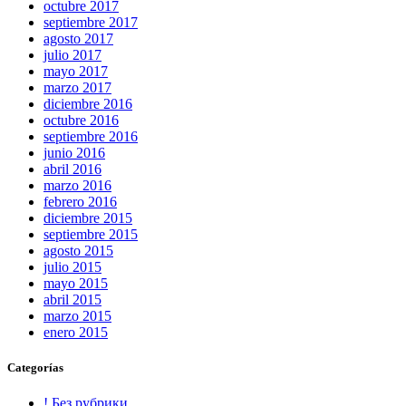
octubre 2017
septiembre 2017
agosto 2017
julio 2017
mayo 2017
marzo 2017
diciembre 2016
octubre 2016
septiembre 2016
junio 2016
abril 2016
marzo 2016
febrero 2016
diciembre 2015
septiembre 2015
agosto 2015
julio 2015
mayo 2015
abril 2015
marzo 2015
enero 2015
Categorías
! Без рубрики