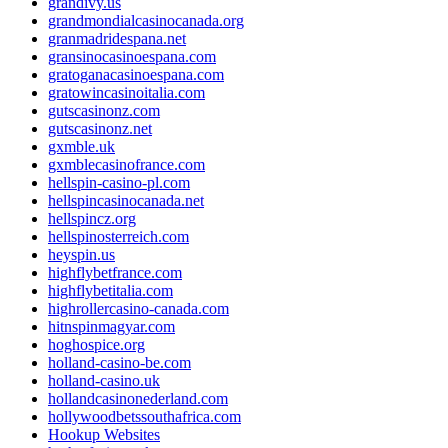
grandivy.us
grandmondialcasinocanada.org
granmadridespana.net
gransinocasinoespana.com
gratoganacasinoespana.com
gratowincasinoitalia.com
gutscasinonz.com
gutscasinonz.net
gxmble.uk
gxmblecasinofrance.com
hellspin-casino-pl.com
hellspincasinocanada.net
hellspincz.org
hellspinosterreich.com
heyspin.us
highflybetfrance.com
highflybetitalia.com
highrollercasino-canada.com
hitnspinmagyar.com
hoghospice.org
holland-casino-be.com
holland-casino.uk
hollandcasinonederland.com
hollywoodbetssouthafrica.com
Hookup Websites