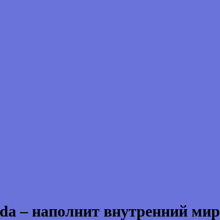
da – наполнит внутренний ми