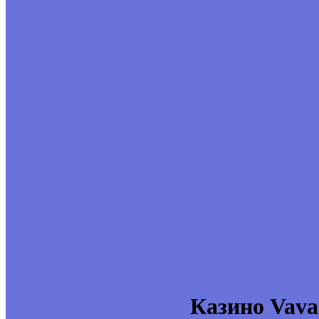
Казино Vava