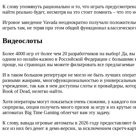
К слову упомянуть рационально и то, что играть предусмотрен
найти реально будет, несмотря на это стоит помнить – что эт
Игровое заведение Vavada неоднократно получало положительн
играть там, не теряя при этом общий функционал классическог
Видеослоты
Более 4000 игр от более чем 20 разработчиков на выбор! Да, вы
одним из онлайн-казино в Российской Федерации с большими 
проще, на страницах вы можете фильтровать все предлагаемые
И в таком большом репертуаре не могло не быть лучших опера
разными жанрами, многофункциональностью и универсальными о
учреждение, так как в нем доступны слоты и провайдеры, кото
Book of Dead, нелегко найти.
Хотя операторы могут показаться очень схожими, у каждого пос
сюрпризы, опция получить много призов за игру в их крутые
автоматах Big Time Gaming облегчат вам эту задачу.
К слову, вавада игровые автоматы в 2026 году предоставляют 
все из них без денег в демо-версии, за исключением скретч-карт