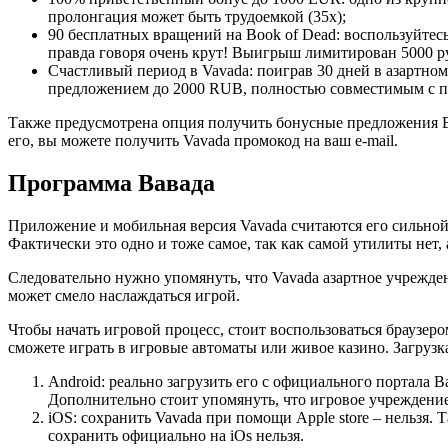
пролонгация может быть трудоемкой (35x);
90 бесплатных вращений на Book of Dead: воспользуйтесь
правда говоря очень крут! Выигрыш лимитирован 5000 ру
Счастливый период в Vavada: поиграв 30 дней в азартно
предложением до 2000 RUB, полностью совместимым с пр
Также предусмотрена опция получить бонусные предложения Ва
его, вы можете получить Vavada промокод на ваш e-mail.
Программа Вавада
Приложение и мобильная версия Vavada считаются его сильной
Фактически это одно и тоже самое, так как самой утилиты нет,
Следовательно нужно упомянуть, что Vavada азартное учрежден
может смело наслаждаться игрой.
Чтобы начать игровой процесс, стоит воспользоваться браузеро
сможете играть в игровые автоматы или живое казино. Загрузка
Android: реально загрузить его с официального портала В
Дополнительно стоит упомянуть, что игровое учреждение V
iOS: сохранить Vavada при помощи Apple store – нельзя. 
сохранить официально на iOs нельзя.