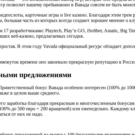
о игр позволит вашему пребыванию в Вавада совсем не быть мон
видеослоты, карточные игры и live казино. Благодаря этим трем
, большая часть из которых всегда создают хорошее мнение о кл
17 разработчиками: Playtech, Play’n GO, iSoftbet, Amatic, Big 
чших веб-казино, предлагаемых сегодня.
ростая. В этом году Vavada официальный ресурс обладает допол
ромежуток времени оно завоевало прекрасную репутацию в России
сными предложениями
Приветственный бонус Вавада особенно интересен (100% до 1000
также в целом выше среднего.
его заработка благодаря прекрасным и многочисленным бонусам н
 (100% до 500 евро + 200 вращений) или еженедельно. Каждому к
ться от них не надо.
йших предложений на рынке с 100 бесплатными вращениями на ви