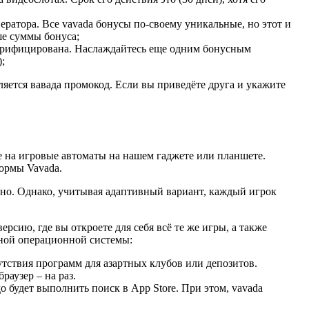
ератора. Все vavada бонусы по-своему уникальные, но этот и
ше суммы бонуса;
 верифицирована. Наслаждайтесь еще одним бонусным
;
яется вавада промокод. Если вы приведёте друга и укажите
е на игровые автоматы на нашем гаджете или планшете.
формы Vavada.
рено. Однако, учитывая адаптивный вариант, каждый игрок
рсию, где вы откроете для себя всё те же игры, а также
 иной операционной системы:
сутствия программ для азартных клубов или депозитов.
раузер – на раз.
о будет выполнить поиск в App Store. При этом, vavada