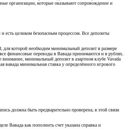
ьные организации, которые оказывают сопровождение и
ни и есть целиком безопасным процессом. Все депозиты
rd, для которой необходим минимальный депозит в размере
о, все финансовые переводы в Вавада принимаются и в рублях.
йте внимание, минимальный депозит в азартном клубе Vavada
кая вавада минимальная ставка у определённого игрового
апись должна быть предварительно проверена, в этой связи
еле Вавада как пополнить счет указана справка и