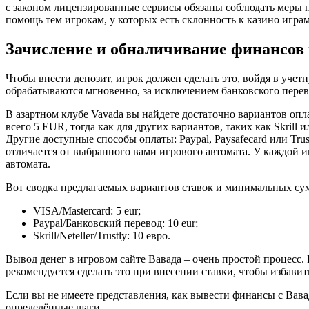
с законом лицензированные сервисы обязаны соблюдать меры 
помощь тем игрокам, у которых есть склонность к казино играм
Зачисление и обналичивание финансов 
Чтобы внести депозит, игрок должен сделать это, войдя в учет
обрабатываются мгновенно, за исключением банковского перево
В азартном клубе Vavada вы найдете достаточно вариантов опл
всего 5 EUR, тогда как для других вариантов, таких как Skrill
Другие доступные способы оплаты: Paypal, Paysafecard или Tru
отличается от выбранного вами игрового автомата. У каждой иг
автомата.
Вот сводка предлагаемых вариантов ставок и минимальных су
VISA/Mastercard: 5 eur;
Paypal/Банковский перевод: 10 eur;
Skrill/Neteller/Trustly: 10 евро.
Вывод денег в игровом сайте Вавада – очень простой процесс. 
рекомендуется сделать это при внесении ставки, чтобы избавить
Если вы не имеете представления, как вывести финансы с Вава
определённые шаги.