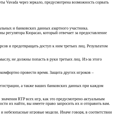
оты Vavada через зеркало, предусмотрена возможность сорвать
нальных и банковских данных азартного участника.
оны регулятора Кюрасао, который отвечает за предоставление
сов и предотвращать доступ к ним третьих лиц. Результатом
ыслу, не должны попасть в руки третьих лиц. Из-за этого
 комфортно провести время. Защита других игроков –
гистрации, а также ваших банковских данных при каждом
значения RTP всех игр, как это предусмотрено актуальным
сти их найти, вы имеете право запросить их и отправить вам.
 и небезопасные игровые модели. Иначе говоря, в соответствии