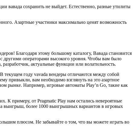
ции вавада сохранить не выйдет. Естественно, разные утилиты
анного. Азартные участники максимально ценят возможность
ендеров! Благодаря этому большому каталогу, Вавада становится
 с другими операторами высокого уровня. Чтобы вам было
, разработчик, актуальные функции или волатильность.
. В текущем году vavada вендеры отличаются между собой
му привыкли, вам необходимо взглянуть на это азартное
ном рынке. Например, игровые автоматы Play’n Go, такие как
х. К примеру, от Pragmatic Play нам остались невероятные
 на выигрыш, более 1000 выигрышных вариантов в игровых
ольшим плюсом. Не забывайте о том, что вы можете играть во