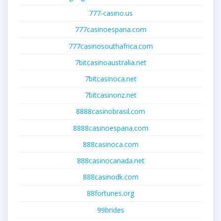
777-casino.us
777casinoespana.com
777casinosouthafrica.com
7bitcasinoaustralia.net
7bitcasinoca.net
7bitcasinonz.net
8888casinobrasil.com
8888casinoespana.com
888casinoca.com
888casinocanada.net
888casinodk.com
88fortunes.org
99brides