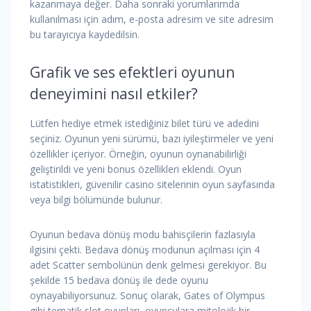
kazanmaya değer. Daha sonraki yorumlarımda
kullanılması için adım, e-posta adresim ve site adresim
bu tarayıcıya kaydedilsin.
Grafik ve ses efektleri oyunun
deneyimini nasıl etkiler?
Lütfen hediye etmek istediğiniz bilet türü ve adedini
seçiniz. Oyunun yeni sürümü, bazı iyileştirmeler ve yeni
özellikler içeriyor. Örneğin, oyunun oynanabilirliği
geliştirildi ve yeni bonus özellikleri eklendi. Oyun
istatistikleri, güvenilir casino sitelerinin oyun sayfasında
veya bilgi bölümünde bulunur.
Oyunun bedava dönüş modu bahisçilerin fazlasıyla
ilgisini çekti. Bedava dönüş modunun açılması için 4
adet Scatter sembolünün denk gelmesi gerekiyor. Bu
şekilde 15 bedava dönüş ile dede oyunu
oynayabiliyorsunuz. Sonuç olarak, Gates of Olympus
gibi tematik slot oyunları, oyunculara mitolojik bir