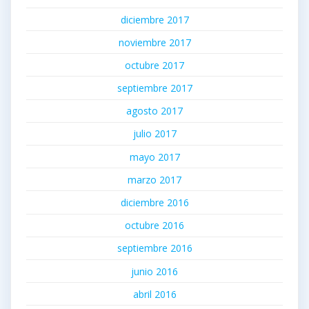
diciembre 2017
noviembre 2017
octubre 2017
septiembre 2017
agosto 2017
julio 2017
mayo 2017
marzo 2017
diciembre 2016
octubre 2016
septiembre 2016
junio 2016
abril 2016