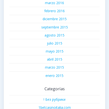
marzo 2016
febrero 2016
diciembre 2015
septiembre 2015
agosto 2015
julio 2015
mayo 2015
abril 2015
marzo 2015
enero 2015
Categorías
! Без рубрики
1betcasinoitalia.com