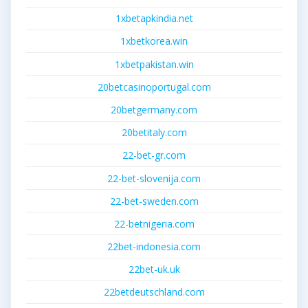
1xbetapkindia.net
1xbetkorea.win
1xbetpakistan.win
20betcasinoportugal.com
20betgermany.com
20betitaly.com
22-bet-gr.com
22-bet-slovenija.com
22-bet-sweden.com
22-betnigeria.com
22bet-indonesia.com
22bet-uk.uk
22betdeutschland.com