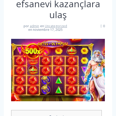
efsanevi kazançlara
ulaş
por
admin
en
Uncategorized
0
en noviembre 17, 2025