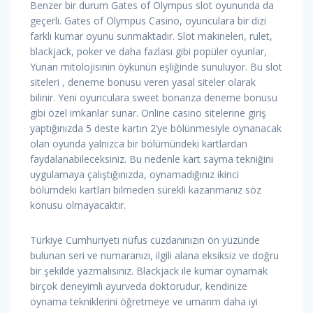
Benzer bir durum Gates of Olympus slot oyununda da
geçerli. Gates of Olympus Casino, oyunculara bir dizi
farklı kumar oyunu sunmaktadır. Slot makineleri, rulet,
blackjack, poker ve daha fazlası gibi popüler oyunlar,
Yunan mitolojisinin öykünün eşliğinde sunuluyor. Bu slot
siteleri , deneme bonusu veren yasal siteler olarak
bilinir. Yeni oyunculara sweet bonanza deneme bonusu
gibi özel imkanlar sunar. Online casino sitelerine giriş
yaptığınızda 5 deste kartın 2’ye bölünmesiyle oynanacak
olan oyunda yalnızca bir bölümündeki kartlardan
faydalanabileceksiniz. Bu nedenle kart sayma tekniğini
uygulamaya çalıştığınızda, oynamadığınız ikinci
bölümdeki kartları bilmeden sürekli kazanmanız söz
konusu olmayacaktır.
Türkiye Cumhuriyeti nüfus cüzdanınızın ön yüzünde
bulunan seri ve numaranızı, ilgili alana eksiksiz ve doğru
bir şekilde yazmalısınız. Blackjack ile kumar oynamak
birçok deneyimli ayurveda doktorudur, kendinize
oynama tekniklerini öğretmeye ve umarım daha iyi