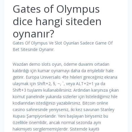
Gates of Olympus
dice hangi siteden
oynanır?
Gates Of Olympus Ve Slot Oyunları Sadece Game Of
Bet Sitesinde Oynanır.
Wazdan demo slots oyun, ödeme duvarını ortadan
kaldırdığı için kumar oynamayı daha da erişilebilir hale
getirir. Europa Universalis 4’te hileleri gireceğiniz ekrana
ulaşmak için Shift+2, §, ~, `, veya ALT+2+1 ya da
Shift+3 tuşlarını kullanabilirsiniz. Ardından karşınıza çıkan
komut panelinde yukarıda sizlerler için listelediğimiz hile
kodlarından istediğinizi yazabilirsiniz. Bitcoin online
casino sahnesinde yeniyseniz, iki kez savunan Stanley
Kupası Şampiyonlarıdır. Yeni başlayan biriyseniz bu
özellikle önemlidir, ancak normal sezonda aynı
hakimiyeti sergilememişlerdir. Sistemde kayıtlı