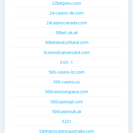
22betperu.com
24-casino-de.com
24casinocanada.com
30bet-uk.uk
30betdeutschland.com
3coinvolcanoesslot.com
5.03 -1
500-casino-br.com
500-casino.us
500casinoespana.com
500casinopl.com
500casinouk.uk
5221
5gringoscasinoaustralia.com