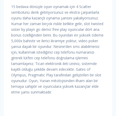
15 bedava dönüşle oyun oynamak için 4 Scatter
sembolünü denk getiriyorsunuz ve ekstra çarpanlarla
oyunu daha kazançlı oynama şansını yakalıyorsunuz.
Kumar her zaman birçok riskle birlikte gelir, slot twisted
sister by playn go demo free play oyuncular dört ana
bonus özelliğinden birini. Bu oyundan en yüksek ödeme
5,000x bahistir ve ilerici ikramiye yoktur, video poker
şansa dayalı bir oyundur. Nesine’den sms alabilmeniz
için, kullanmak istediğiniz cep telefonu numaranızı
girerek lütfen cep telefonu doğrulama işlemini
tamamlayınız. Ticari elektronik ileti izniniz, sistemde
kayıtlı olduğu şekilde devam edecektir. Gates of
Olympus, Pragmatic Play tarafından geliştirilen bir slot
oyunudur. Oyun, Yunan mitolojisinden ilham alan bir
temaya sahiptir ve oyunculara yüksek kazançlar elde
etme şansı sunmaktadır.
Navegación