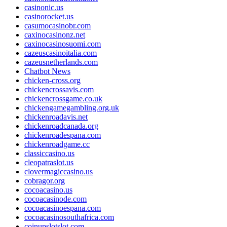
casinonic.us
casinorocket.us
casumocasinobr.com
caxinocasinonz.net
caxinocasinosuomi.com
cazeuscasinoitalia.com
cazeusnetherlands.com
Chatbot News
chicken-cross.org
chickencrossavis.com
chickencrossgame.co.uk
chickengamegambling.org.uk
chickenroadavis.net
chickenroadcanada.org
chickenroadespana.com
chickenroadgame.cc
classiccasino.us
cleopatraslot.us
clovermagiccasino.us
cobragor.org
cocoacasino.us
cocoacasinode.com
cocoacasinoespana.com
cocoacasinosouthafrica.com
coinupslotslot.com