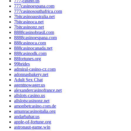
777-casino.us
777casinoespana.com
777casinosouthafrica.com
7bitcasinoaustralia.net
7bitcasinoca.net
7bitcasinonz.net
8888casinobrasil.com
8888casinoespana.com
888casinoca.com
888casinocanada.net
888casinodk.com
88fortunes.org
99brides
admiral-casino-cz.com
adonnasbakery.net
Adult Sex Chat
agentnowager.us
alexandercasinofrance.net
allslots-casino.us
allslotscasinonz.net
amonbetcasino.com.de
amunracasinoitalia.org
andarbahar.us
apple-of-fortune.org
astronaut-game.win