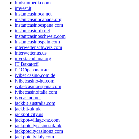
hudsunmedia.com
imvest.it
instantcasinoca.net
instantcasinocanada.org
instantcasinoespana.com
instantcasinofr.net
instantcasinoschweiz.com
instantcasinospain.com
interwettenschweiz.com
interwettenus.us
investacadiana.org
IT Вакансії
IT Образование
ivibet-casino.com.de
ivibetcasino-hu.com
ivibetcasinoespana.com
ivibetcasinoitalia.com
ivycasino.net
jackbit-australia.com
jackbit-uk.uk
jackpot-city.us
jackpot-village-nz.com
jackpotcitycasino-uk.uk
jackpotcitycasinonz.com
jackpotcityitaly.com