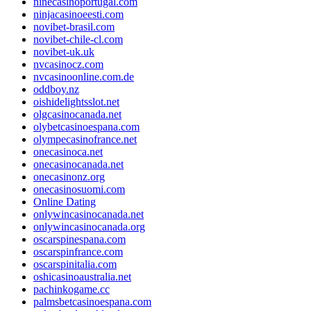
ninecasinoportugal.com
ninjacasinoeesti.com
novibet-brasil.com
novibet-chile-cl.com
novibet-uk.uk
nvcasinocz.com
nvcasinoonline.com.de
oddboy.nz
oishidelightsslot.net
olgcasinocanada.net
olybetcasinoespana.com
olympecasinofrance.net
onecasinoca.net
onecasinocanada.net
onecasinonz.org
onecasinosuomi.com
Online Dating
onlywincasinocanada.net
onlywincasinocanada.org
oscarspinespana.com
oscarspinfrance.com
oscarspinitalia.com
oshicasinoaustralia.net
pachinkogame.cc
palmsbetcasinoespana.com