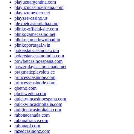
playuzuargentina.com
playuzucasinoespana.com
playuzumexico.net
playzee-casino.us
plexbetcasinoitalia.com
plinko-official-site.com
plinkogamecasino.net
plinkogamedownload.in
plinkoportugal.win
pokerstarscasinoca.com
pokerstarscasinoindia.com
powbetcasinoespana.com
powerplaycasinocanada.net
pragmaticplayslots.cc
princesscasinobe.com
princesscasinode.com
qbetno.com
qbetsweden.com
quickwincasinoespana.com
quickwincasinoitalia.com
quigiococasinoitalia.com
rabonacanada.com
rabonafrance.com
rabonapl.com
razedcasinonz.com