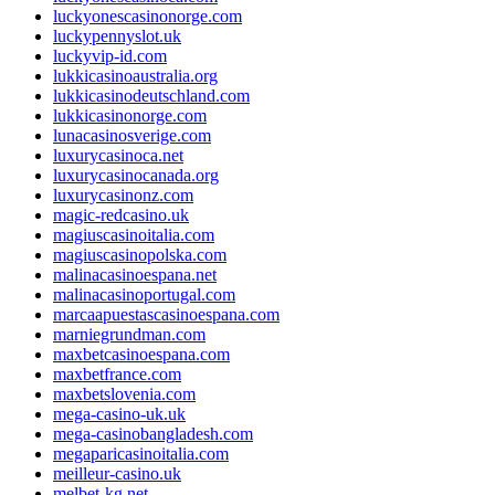
luckyonescasinonorge.com
luckypennyslot.uk
luckyvip-id.com
lukkicasinoaustralia.org
lukkicasinodeutschland.com
lukkicasinonorge.com
lunacasinosverige.com
luxurycasinoca.net
luxurycasinocanada.org
luxurycasinonz.com
magic-redcasino.uk
magiuscasinoitalia.com
magiuscasinopolska.com
malinacasinoespana.net
malinacasinoportugal.com
marcaapuestascasinoespana.com
marniegrundman.com
maxbetcasinoespana.com
maxbetfrance.com
maxbetslovenia.com
mega-casino-uk.uk
mega-casinobangladesh.com
megaparicasinoitalia.com
meilleur-casino.uk
melbet-kg.net