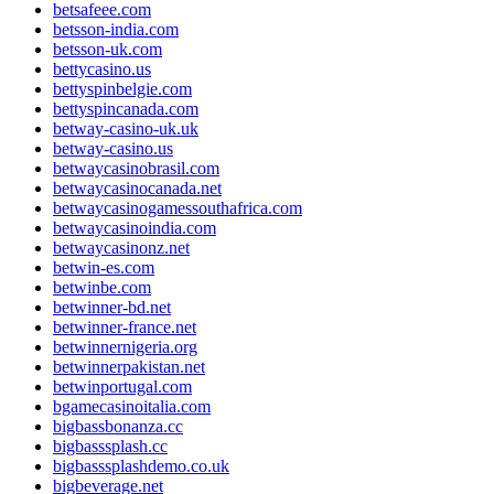
betsafeee.com
betsson-india.com
betsson-uk.com
bettycasino.us
bettyspinbelgie.com
bettyspincanada.com
betway-casino-uk.uk
betway-casino.us
betwaycasinobrasil.com
betwaycasinocanada.net
betwaycasinogamessouthafrica.com
betwaycasinoindia.com
betwaycasinonz.net
betwin-es.com
betwinbe.com
betwinner-bd.net
betwinner-france.net
betwinnernigeria.org
betwinnerpakistan.net
betwinportugal.com
bgamecasinoitalia.com
bigbassbonanza.cc
bigbasssplash.cc
bigbasssplashdemo.co.uk
bigbeverage.net