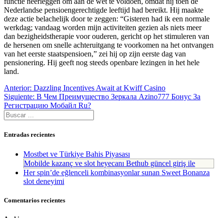
functie neerleggen om aan de wet te voldoen, omdat hij toen de
Nederlandse pensioengerechtigde leeftijd had bereikt. Hij maakte
deze actie belachelijk door te zeggen: “Gisteren had ik een normale
werkdag; vandaag worden mijn activiteiten gezien als niets meer
dan bezigheidstherapie voor ouderen, gericht op het stimuleren van
de hersenen om snelle achteruitgang te voorkomen na het ontvangen
van het eerste staatspensioen,” zei hij op zijn eerste dag van
pensionering. Hij geeft nog steeds openbare lezingen in het hele
land.
Navegación
Entrada
Anterior:
Dazzling Incentives Await at Kwiff Casino
anterior:
Siguiente
Siguiente:
В Чем Преимущество Зеркала Azino777 Бонус За
de
entrada:
Регистрацию Мобайл Ru?
entradas
Buscar:
Entradas recientes
Mostbet ve Türkiye Bahis Piyasası
Mobilde kazanç ve slot heyecanı Bethub güncel giriş ile
Her spin’de eğlenceli kombinasyonlar sunan Sweet Bonanza
slot deneyimi
Comentarios recientes