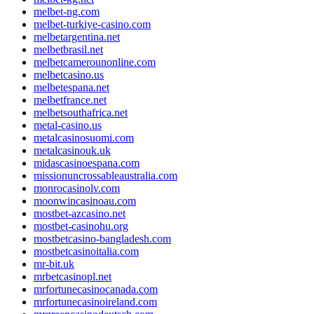
melbet-ng.com
melbet-turkiye-casino.com
melbetargentina.net
melbetbrasil.net
melbetcamerounonline.com
melbetcasino.us
melbetespana.net
melbetfrance.net
melbetsouthafrica.net
metal-casino.us
metalcasinosuomi.com
metalcasinouk.uk
midascasinoespana.com
missionuncrossableaustralia.com
monrocasinolv.com
moonwincasinoau.com
mostbet-azcasino.net
mostbet-casinohu.org
mostbetcasino-bangladesh.com
mostbetcasinoitalia.com
mr-bit.uk
mrbetcasinopl.net
mrfortunecasinocanada.com
mrfortunecasinoireland.com