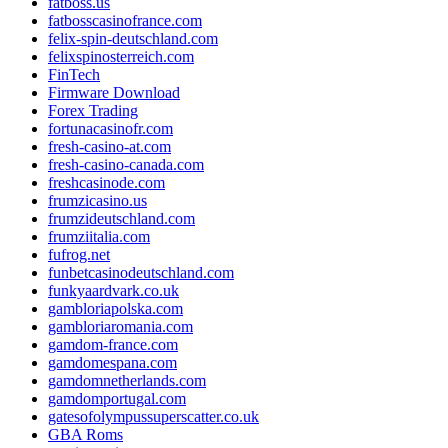
fatboss.us
fatbosscasinofrance.com
felix-spin-deutschland.com
felixspinosterreich.com
FinTech
Firmware Download
Forex Trading
fortunacasinofr.com
fresh-casino-at.com
fresh-casino-canada.com
freshcasinode.com
frumzicasino.us
frumzideutschland.com
frumziitalia.com
fufrog.net
funbetcasinodeutschland.com
funkyaardvark.co.uk
gambloriapolska.com
gambloriaromania.com
gamdom-france.com
gamdomespana.com
gamdomnetherlands.com
gamdomportugal.com
gatesofolympussuperscatter.co.uk
GBA Roms