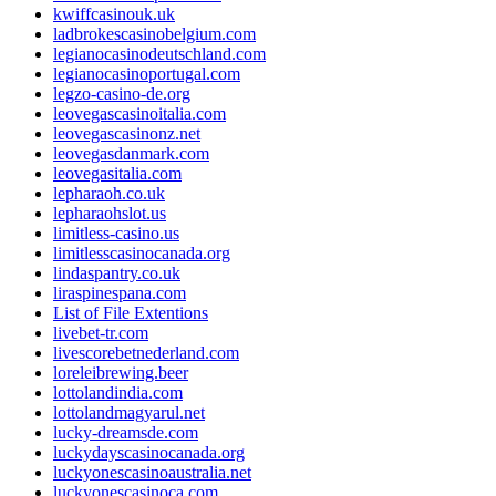
kwiffcasinouk.uk
ladbrokescasinobelgium.com
legianocasinodeutschland.com
legianocasinoportugal.com
legzo-casino-de.org
leovegascasinoitalia.com
leovegascasinonz.net
leovegasdanmark.com
leovegasitalia.com
lepharaoh.co.uk
lepharaohslot.us
limitless-casino.us
limitlesscasinocanada.org
lindaspantry.co.uk
liraspinespana.com
List of File Extentions
livebet-tr.com
livescorebetnederland.com
loreleibrewing.beer
lottolandindia.com
lottolandmagyarul.net
lucky-dreamsde.com
luckydayscasinocanada.org
luckyonescasinoaustralia.net
luckyonescasinoca.com