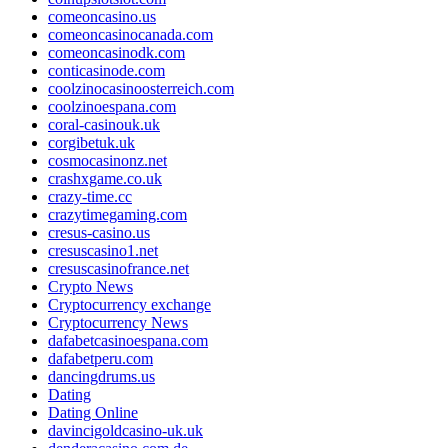
comeoncasino.us
comeoncasinocanada.com
comeoncasinodk.com
conticasinode.com
coolzinocasinoosterreich.com
coolzinoespana.com
coral-casinouk.uk
corgibetuk.uk
cosmocasinonz.net
crashxgame.co.uk
crazy-time.cc
crazytimegaming.com
cresus-casino.us
cresuscasino1.net
cresuscasinofrance.net
Crypto News
Cryptocurrency exchange
Cryptocurrency News
dafabetcasinoespana.com
dafabetperu.com
dancingdrums.us
Dating
Dating Online
davincigoldcasino-uk.uk