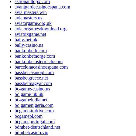
astronauttopx.com
avantgardecasinoespana.com
avia-masters.win
aviamasters.us
aviatorgame.org.uk
aviatorgamesdownload.org
aviatrixgame.net
bally-bet.uk
bally-casino.us
bankonbetfr.com
bankonbetnorge.com
bankonbetosterreich.com
barcelonacasinoespana.com
bassbetcasinopl.com
bassbetgreece.net
bassbetmagyar.com
bc-game-casino.us
bc-game-uk.uk
bc-gameindia.net
bc-gamenigeria.com
bcgame-turkiye.com
bcgamepl.com
bcgameportugal.com
bdmbet-deutschland.net
bdmbetcasino.vip