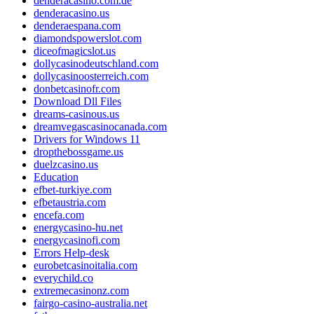
denderacasino.com.de
denderacasino.us
denderaespana.com
diamondspowerslot.com
diceofmagicslot.us
dollycasinodeutschland.com
dollycasinoosterreich.com
donbetcasinofr.com
Download Dll Files
dreams-casinous.us
dreamvegascasinocanada.com
Drivers for Windows 11
dropthebossgame.us
duelzcasino.us
Education
efbet-turkiye.com
efbetaustria.com
encefa.com
energycasino-hu.net
energycasinofi.com
Errors Help-desk
eurobetcasinoitalia.com
everychild.co
extremecasinonz.com
fairgo-casino-australia.net