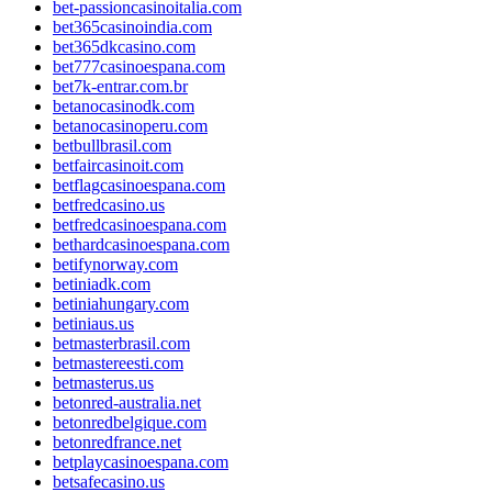
bet-passioncasinoitalia.com
bet365casinoindia.com
bet365dkcasino.com
bet777casinoespana.com
bet7k-entrar.com.br
betanocasinodk.com
betanocasinoperu.com
betbullbrasil.com
betfaircasinoit.com
betflagcasinoespana.com
betfredcasino.us
betfredcasinoespana.com
bethardcasinoespana.com
betifynorway.com
betiniadk.com
betiniahungary.com
betiniaus.us
betmasterbrasil.com
betmastereesti.com
betmasterus.us
betonred-australia.net
betonredbelgique.com
betonredfrance.net
betplaycasinoespana.com
betsafecasino.us