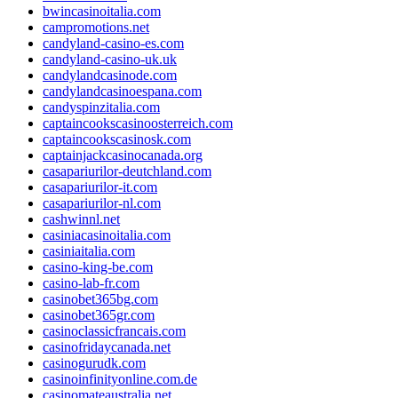
bwincasinoitalia.com
campromotions.net
candyland-casino-es.com
candyland-casino-uk.uk
candylandcasinode.com
candylandcasinoespana.com
candyspinzitalia.com
captaincookscasinoosterreich.com
captaincookscasinosk.com
captainjackcasinocanada.org
casapariurilor-deutchland.com
casapariurilor-it.com
casapariurilor-nl.com
cashwinnl.net
casiniacasinoitalia.com
casiniaitalia.com
casino-king-be.com
casino-lab-fr.com
casinobet365bg.com
casinobet365gr.com
casinoclassicfrancais.com
casinofridaycanada.net
casinogurudk.com
casinoinfinityonline.com.de
casinomateaustralia.net