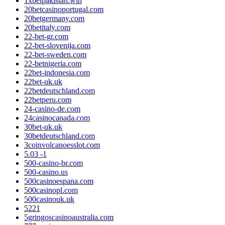
1xbetpakistan.win
20betcasinoportugal.com
20betgermany.com
20betitaly.com
22-bet-gr.com
22-bet-slovenija.com
22-bet-sweden.com
22-betnigeria.com
22bet-indonesia.com
22bet-uk.uk
22betdeutschland.com
22betperu.com
24-casino-de.com
24casinocanada.com
30bet-uk.uk
30betdeutschland.com
3coinvolcanoesslot.com
5.03 -1
500-casino-br.com
500-casino.us
500casinoespana.com
500casinopl.com
500casinouk.uk
5221
5gringoscasinoaustralia.com