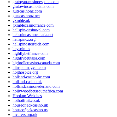
gratoganacasinoespana.com
gratowincasinoitalia.com
gutscasinonz.com
gutscasinonz.net
gxmble.uk
gxmblecasinofrance.com
hellspin-casino-pl.com
hellspincasinocanada.net
hellspincz.org
hellspinosterreich.com
heyspin.us
highflybetfrance.com
highflybetitalia.com
highrollercasino-canada.com
hitnspinmagyar.com
hoghospice.org
holland-casino-be.com
holland-casino.uk
hollandcasinonederland.com
hollywoodbetssouthafrica.com
Hookup Websites
hothotfruit.co.uk
houseofjackcasino.uk
houseofjackcasino.us
hrcarers.org.uk