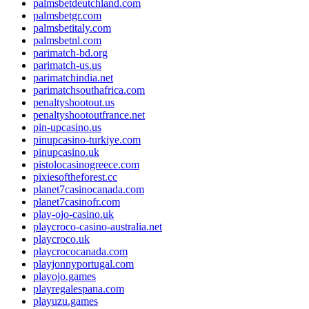
palmsbetdeutchland.com
palmsbetgr.com
palmsbetitaly.com
palmsbetnl.com
parimatch-bd.org
parimatch-us.us
parimatchindia.net
parimatchsouthafrica.com
penaltyshootout.us
penaltyshootoutfrance.net
pin-upcasino.us
pinupcasino-turkiye.com
pinupcasino.uk
pistolocasinogreece.com
pixiesoftheforest.cc
planet7casinocanada.com
planet7casinofr.com
play-ojo-casino.uk
playcroco-casino-australia.net
playcroco.uk
playcrococanada.com
playjonnyportugal.com
playojo.games
playregalespana.com
playuzu.games