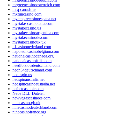
mrgreencasinodeutsch.com
mrgreencasinoosterreich.com
mrq-canada.us
mxfuncasino.com
myempirecasinoespana.net
mystake-casinoitalia.com
mystakecasino.us
mystakecasinoargentina.com
mystakecasinode.com
mystakecasinouk.uk
n1casinonederland.com
napoleoncasinobelgium.com
nationalcasinocanada.org
nationalcasinoitalia.com
needforslotsdeutschland.com
neon54deutschland.com
neonspin.us
neospinaustralia.net
neospincasinoaustralia.net
netbetcasinoie.com
Neue DLL-Dateien
newvegascasinoes.com
ninecasino-gb.uk
ninecasinodeutschland.com
ninecasinofrance.org