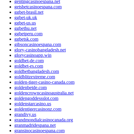
gentingcasinoespana.net
getsbetcasinoespana.com
ggbet-brasil.net
ggbet-uk.uk
ggbet-us.us
ggbethu.net
ggbetperu.com
ggbetsk.com
gibsoncasinoespana.com
glory-casinobangladesh.net
glorycasinoapp.win
goldbet-de.com
goldbet-es.com
goldbetbangladesh.com
goldblitzextreme.com
golden-tiger-casino-canada.com
goldenbetde.com
goldencrowncasinoaustralia.net
goldengoddessslot.com
goldenstarcasino.us
goldentigercasinonz.com
grandivy.us
grandmondialcasinocanada.org
granmadridespana.net
gransinocasinoespana.com