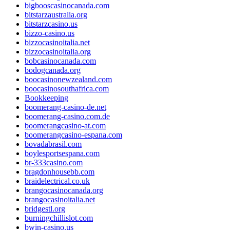
bigbooscasinocanada.com
bitstarzaustralia.org
bitstarzcasino.us
bizzo-casino.us
bizzocasinoitalia.net
bizzocasinoitalia.org
bobcasinocanada.com
bodogcanada.org
boocasinonewzealand.com
boocasinosouthafrica.com
Bookkeeping
boomerang-casino-de.net
boomerang-casino.com.de
boomerangcasino-at.com
boomerangcasino-espana.com
bovadabrasil.com
boylesportsespana.com
br-333casino.com
bragdonhousebb.com
braidelectrical.co.uk
brangocasinocanada.org
brangocasinoitalia.net
bridgestl.org
burningchillislot.com
bwin-casino.us