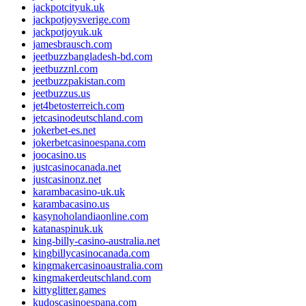
jackpotcityuk.uk
jackpotjoysverige.com
jackpotjoyuk.uk
jamesbrausch.com
jeetbuzzbangladesh-bd.com
jeetbuzznl.com
jeetbuzzpakistan.com
jeetbuzzus.us
jet4betosterreich.com
jetcasinodeutschland.com
jokerbet-es.net
jokerbetcasinoespana.com
joocasino.us
justcasinocanada.net
justcasinonz.net
karambacasino-uk.uk
karambacasino.us
kasynoholandiaonline.com
katanaspinuk.uk
king-billy-casino-australia.net
kingbillycasinocanada.com
kingmakercasinoaustralia.com
kingmakerdeutschland.com
kittyglitter.games
kudoscasinoespana.com