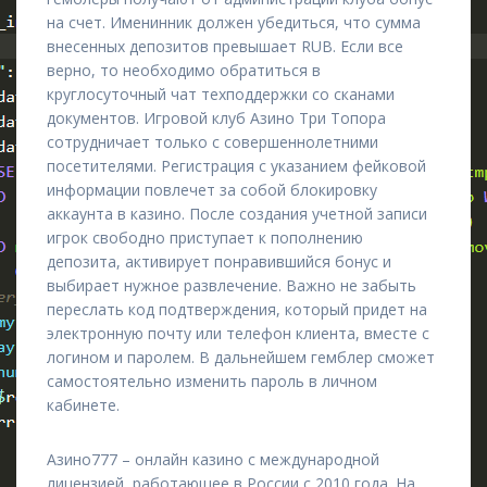
на счет. Именинник должен убедиться, что сумма
внесенных депозитов превышает RUB. Если все
верно, то необходимо обратиться в
круглосуточный чат техподдержки со сканами
документов. Игровой клуб Азино Три Топора
сотрудничает только с совершеннолетними
посетителями. Регистрация с указанием фейковой
информации повлечет за собой блокировку
аккаунта в казино. После создания учетной записи
игрок свободно приступает к пополнению
депозита, активирует понравившийся бонус и
выбирает нужное развлечение. Важно не забыть
переслать код подтверждения, который придет на
электронную почту или телефон клиента, вместе с
логином и паролем. В дальнейшем гемблер сможет
самостоятельно изменить пароль в личном
кабинете.
Азино777 – онлайн казино с международной
лицензией, работающее в России с 2010 года. На