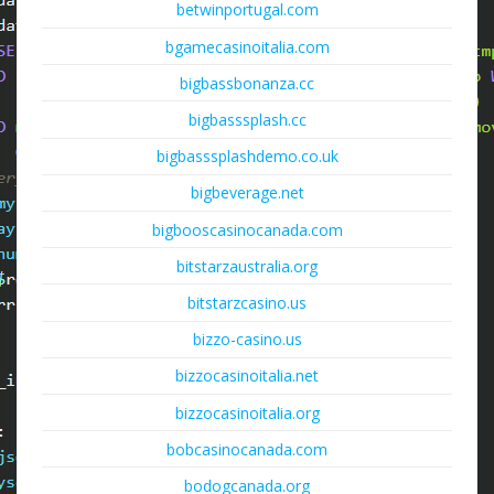
betwinportugal.com
bgamecasinoitalia.com
bigbassbonanza.cc
bigbasssplash.cc
bigbasssplashdemo.co.uk
bigbeverage.net
bigbooscasinocanada.com
bitstarzaustralia.org
bitstarzcasino.us
bizzo-casino.us
bizzocasinoitalia.net
bizzocasinoitalia.org
bobcasinocanada.com
bodogcanada.org