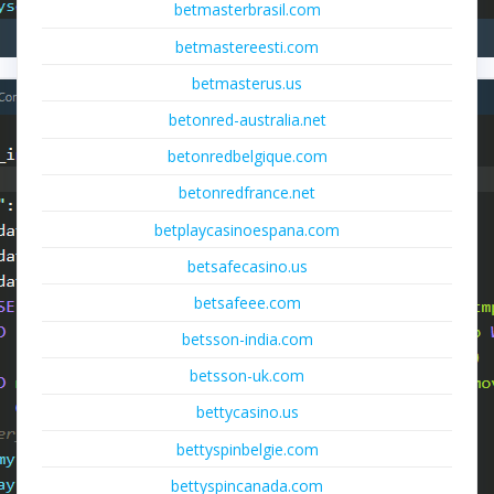
betmasterbrasil.com
betmastereesti.com
betmasterus.us
betonred-australia.net
betonredbelgique.com
betonredfrance.net
betplaycasinoespana.com
betsafecasino.us
betsafeee.com
betsson-india.com
betsson-uk.com
bettycasino.us
bettyspinbelgie.com
bettyspincanada.com