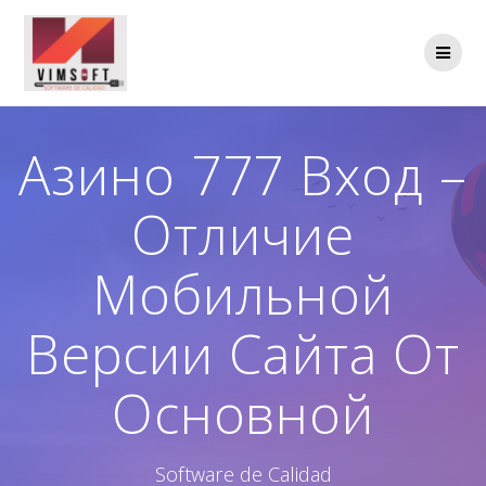
Saltar
al
contenido
Азино 777 Вход –
Отличие
Мобильной
Версии Сайта От
Основной
Software de Calidad