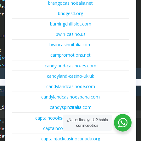
brangocasinoitalia.net
bridgestl.org
burningchillislot.com
bwin-casino.us
bwincasinoitalia.com
campromotions.net
candyland-casino-es.com
candyland-casino-uk.uk
candylandcasinode.com
candylandcasinoespana.com
candyspinzitalia.com
captaincookscasinoosterreich.com
¿Necesitas ayuda?
habla
con nosotros
captaincookscasinosk.com
captainjackcasinocanada.org