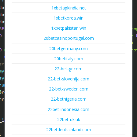
1xbetapkindia.net
1xbetkorea.win
1xbetpakistan.win
20betcasinoportugal.com
20betgermany.com
20betitaly.com
22-bet-gr.com
22-bet-slovenija.com
22-bet-sweden.com
22-betnigeria.com
22bet-indonesia.com
22bet-uk.uk
22betdeutschland.com