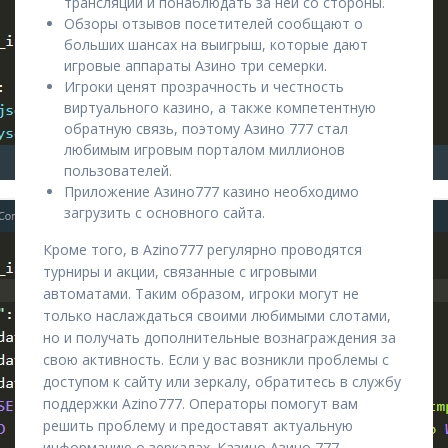
трансляции и понаблюдать за ней со стороны.
Обзоры отзывов посетителей сообщают о
больших шансах на выигрыш, которые дают
игровые аппараты Азино три семерки.
Игроки ценят прозрачность и честность
виртуального казино, а также компетентную
обратную связь, поэтому Азино 777 стал
любимым игровым порталом миллионов
пользователей.
Приложение Азино777 казино необходимо
загрузить с основного сайта.
Кроме того, в Azino777 регулярно проводятся
турниры и акции, связанные с игровыми
автоматами. Таким образом, игроки могут не
только наслаждаться своими любимыми слотами,
но и получать дополнительные вознаграждения за
свою активность. Если у вас возникли проблемы с
доступом к сайту или зеркалу, обратитесь в службу
поддержки Azino777. Операторы помогут вам
решить проблему и предоставят актуальную
информацию о зеркалах. Казино Азино 777