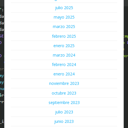
julio 2025
mayo 2025
marzo 2025
febrero 2025
enero 2025
marzo 2024
febrero 2024
enero 2024
noviembre 2023
octubre 2023
septiembre 2023
julio 2023
junio 2023