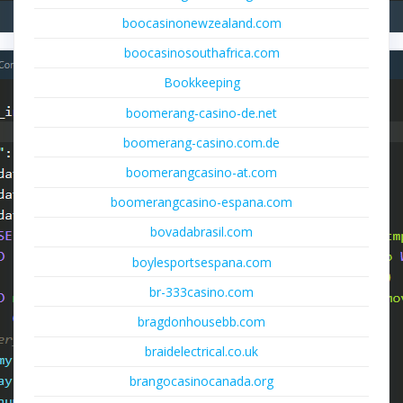
boocasinonewzealand.com
boocasinosouthafrica.com
Bookkeeping
boomerang-casino-de.net
boomerang-casino.com.de
boomerangcasino-at.com
boomerangcasino-espana.com
bovadabrasil.com
boylesportsespana.com
br-333casino.com
bragdonhousebb.com
braidelectrical.co.uk
brangocasinocanada.org