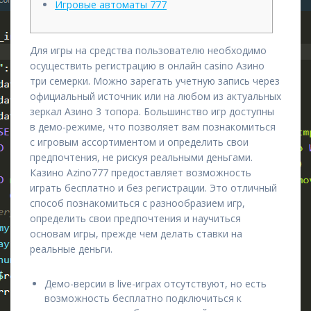
Игровые автоматы 777
Для игры на средства пользователю необходимо
осуществить регистрацию в онлайн casino Азино
три семерки. Можно зарегать учетную запись через
официальный источник или на любом из актуальных
зеркал Азино 3 топора. Большинство игр доступны
в демо-режиме, что позволяет вам познакомиться
с игровым ассортиментом и определить свои
предпочтения, не рискуя реальными деньгами.
Казино Azino777 предоставляет возможность
играть бесплатно и без регистрации. Это отличный
способ познакомиться с разнообразием игр,
определить свои предпочтения и научиться
основам игры, прежде чем делать ставки на
реальные деньги.
Демо-версии в live-играх отсутствуют, но есть
возможность бесплатно подключиться к