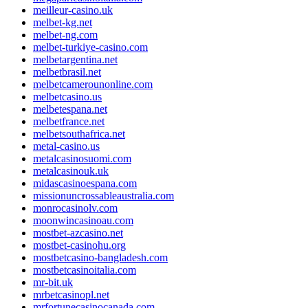
meilleur-casino.uk
melbet-kg.net
melbet-ng.com
melbet-turkiye-casino.com
melbetargentina.net
melbetbrasil.net
melbetcamerounonline.com
melbetcasino.us
melbetespana.net
melbetfrance.net
melbetsouthafrica.net
metal-casino.us
metalcasinosuomi.com
metalcasinouk.uk
midascasinoespana.com
missionuncrossableaustralia.com
monrocasinolv.com
moonwincasinoau.com
mostbet-azcasino.net
mostbet-casinohu.org
mostbetcasino-bangladesh.com
mostbetcasinoitalia.com
mr-bit.uk
mrbetcasinopl.net
mrfortunecasinocanada.com