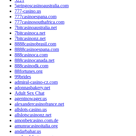
5221
5gringoscasinoaustralia.com
777-casino.us
777casinoespana.com
777casinosouthafrica.com
7bitcasinoaustralia.net
7bitcasinoca.net
7bitcasinonz.net
8888casinobrasil.com
8888casinoespana.com
888casinoca.com
888casinocanada.net
888casinodk.com
88fortunes.org
99brides
admiral-casino-cz.com
adonnasbakery.net
Adult Sex Chat
agentnowager.us
alexandercasinofrance.net
allslots-casino.us
allslotscasinonz.net
amonbetcasino.com.de
amunracasinoitalia.org
andarbahar.us