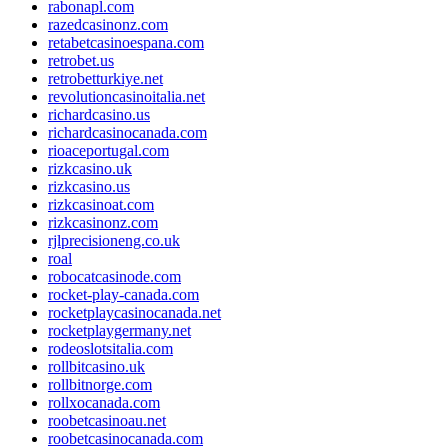
rabonapl.com
razedcasinonz.com
retabetcasinoespana.com
retrobet.us
retrobetturkiye.net
revolutioncasinoitalia.net
richardcasino.us
richardcasinocanada.com
rioaceportugal.com
rizkcasino.uk
rizkcasino.us
rizkcasinoat.com
rizkcasinonz.com
rjlprecisioneng.co.uk
roal
robocatcasinode.com
rocket-play-canada.com
rocketplaycasinocanada.net
rocketplaygermany.net
rodeoslotsitalia.com
rollbitcasino.uk
rollbitnorge.com
rollxocanada.com
roobetcasinoau.net
roobetcasinocanada.com