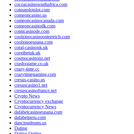
cocoacasinosouthafrica.com
coinupslotslot.com
comeoncasino.us
comeoncasinocanada.com
comeoncasinodk.com
conticasinode.com
coolzinocasinoosterreich.com
coolzinoespana.com
coral-casinouk.uk
corgibetuk.uk
cosmocasinonz.net
crashxgame.co.uk
crazy-time.cc
crazytimegaming.com
cresus-casino.us
cresuscasino1.net
cresuscasinofrance.net
Crypto News
Cryptocurrency exchange
Cryptocurrency News
dafabetcasinoespana.com
dafabetperu.com
dancingdrums.us
Dating
Dating Online