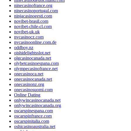
ninecasinodeutschland.com
ninecasinofrance.org
ninecasinoportugal.com
ninjacasinoeesti.com
novibet-brasil.com
novibet-chile-cl.com
novibet-uk.uk
nvcasinocz.com
nvcasinoonline.com.de
oddboy.nz
oishidelightsslot.net
olgcasinocanada.net
olybetcasinoespana.com
olympecasinofrance.net
onecasinoca.net
onecasinocanada.net
onecasinonz.org
onecasinosuomi.com
Online Dating
onlywincasinocanada.net
onlywincasinocanada.org
oscarspinespana.com
oscarspinfrance.com
oscarspinitalia.com
oshicasinoaustralia.net