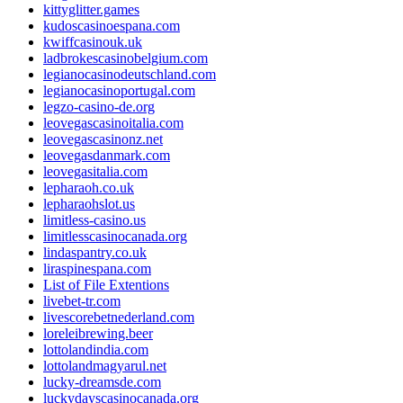
kittyglitter.games
kudoscasinoespana.com
kwiffcasinouk.uk
ladbrokescasinobelgium.com
legianocasinodeutschland.com
legianocasinoportugal.com
legzo-casino-de.org
leovegascasinoitalia.com
leovegascasinonz.net
leovegasdanmark.com
leovegasitalia.com
lepharaoh.co.uk
lepharaohslot.us
limitless-casino.us
limitlesscasinocanada.org
lindaspantry.co.uk
liraspinespana.com
List of File Extentions
livebet-tr.com
livescorebetnederland.com
loreleibrewing.beer
lottolandindia.com
lottolandmagyarul.net
lucky-dreamsde.com
luckydayscasinocanada.org