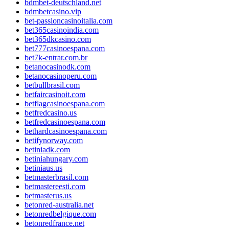
bdmbet-deutschland.net
bdmbetcasino.vip
bet-passioncasinoitalia.com
bet365casinoindia.com
bet365dkcasino.com
bet777casinoespana.com
bet7k-entrar.com.br
betanocasinodk.com
betanocasinoperu.com
betbullbrasil.com
betfaircasinoit.com
betflagcasinoespana.com
betfredcasino.us
betfredcasinoespana.com
bethardcasinoespana.com
betifynorway.com
betiniadk.com
betiniahungary.com
betiniaus.us
betmasterbrasil.com
betmastereesti.com
betmasterus.us
betonred-australia.net
betonredbelgique.com
betonredfrance.net