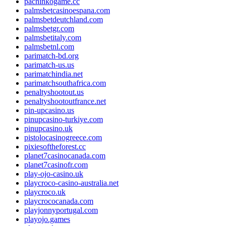
pachinkogame.cc
palmsbetcasinoespana.com
palmsbetdeutchland.com
palmsbetgr.com
palmsbetitaly.com
palmsbetnl.com
parimatch-bd.org
parimatch-us.us
parimatchindia.net
parimatchsouthafrica.com
penaltyshootout.us
penaltyshootoutfrance.net
pin-upcasino.us
pinupcasino-turkiye.com
pinupcasino.uk
pistolocasinogreece.com
pixiesoftheforest.cc
planet7casinocanada.com
planet7casinofr.com
play-ojo-casino.uk
playcroco-casino-australia.net
playcroco.uk
playcrococanada.com
playjonnyportugal.com
playojo.games