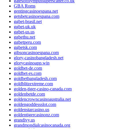
gatesofolympussuperscatter.co.uk
GBA Roms
gentingcasinoespana.net
getsbetcasinoespana.com
ggbet-brasil.net
ggbet-uk.uk
ggbet-us.us
ggbethu.net
ggbetperu.com
ggbetsk.com
gibsoncasinoespana.com
glory-casinobangladesh.net
glorycasinoapp.win
goldbet-de.com
goldbet-es.com
goldbetbangladesh.com
goldblitzextreme.com
golden-tiger-casino-canada.com
goldenbetde.com
goldencrowncasinoaustralia.net
goldengoddessslot.com
goldenstarcasino.us
goldentigercasinonz.com
grandivy.us
grandmondialcasinocanada.org