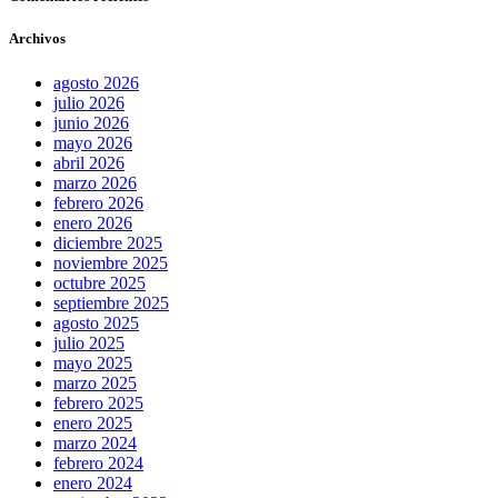
Archivos
agosto 2026
julio 2026
junio 2026
mayo 2026
abril 2026
marzo 2026
febrero 2026
enero 2026
diciembre 2025
noviembre 2025
octubre 2025
septiembre 2025
agosto 2025
julio 2025
mayo 2025
marzo 2025
febrero 2025
enero 2025
marzo 2024
febrero 2024
enero 2024