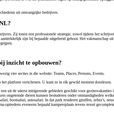
schiedenis uit omvangrijke bedrijven.
 NL?
jvers. Zij tonen een professionele strategie, zowel tijdens het schrijv
 aantrekkelijk zijn bij bepaalde uitgebreid gehoor. Het vakmanschap uit
grijpen.
bij inzicht te opbouwen?
wezig vier secties in die website: Teams, Places, Persons, Events.
op het platform verschenen. U kunt ze in elk gewild moment doorlezen.
en uit de uiterst intrigerende gebieden geschikt voor gezinsvakanties 
ekers ongetemde dieren kunnen bestuderen onder omstandigheden welke te
fari, bootsafari, autosafari. In dat park resideren giraffen, zebra’s, ne
thema-optredens eveneens bepaald kampeerplaats tevens resort gecomple