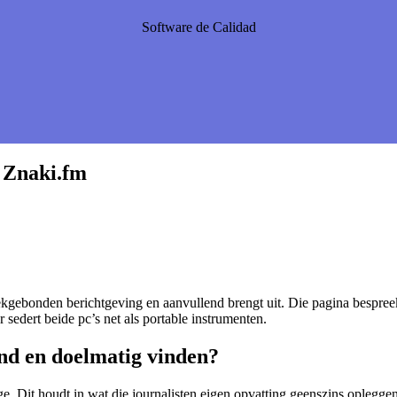
Software de Calidad
t Znaki.fm
ekgebonden berichtgeving en aanvullend brengt uit. Die pagina bespreek
 sedert beide pc’s net als portable instrumenten.
nd en doelmatig vinden?
e. Dit houdt in wat die journalisten eigen opvatting geenszins opleggen 