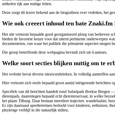
artikelen rijk aan nuttige feiten.
Deze zorgt dit lezers bekend aan de biografieen over vedetten, het ge
Wie ook creeert inhoud ten bate Znaki.fm
Het site vertoont bepaalde goed georganiseerd ploeg van bedreven schri
bieden de favoriete keuze voor dat uiterst pertinente onderwerpen wat
documenteren, van waar het publiek die primairste aspecten mogen be
Die groep betreffende deze webpagina bevindt zich uit 4 auteurs.
Welke soort secties blijken nuttig om te er
Het website bevat diverse nieuwsrubrieken. In volledig aantreffen aan
Hier vertoont zich reeds bepaald groot aantal intrigerende berichten 
Specifiek van dit berichten handelt rond Safaripark Beekse Bergen — e
dierenpark, daarentegen bepaald echt dierenreservaat, in welke bezo
het plaats Tilburg. Daar bestaan meerdere trajecten: wandelsafari, bussa
Er zijn daarnaast speelterreinen bedoeld voor kinderen, eethuizen, 
plezierige verblijf in die natuurlijk milieu.