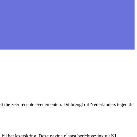
t die zeer recente evenementen. Dit brengt dit Nederlanders tegen dit
bij het lezerskring. Deze pagina plaatst berichtgeving uit NL,