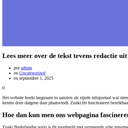
Lees meer over de tekst tevens redactie ui
por
admin
en
Uncategorized
en septiembre 1, 2025
0
Het website boekt langzaam in aanzien als zijnde infoportaal wat stre
kennis door datgene daar plaatsvindt. Znaki.fm functioneert bereikbaar
Hoe dan kun men ons webpagina fascinere
Znaki Nederlandse regio is dit toonbeeld met vermeende vrije reportag