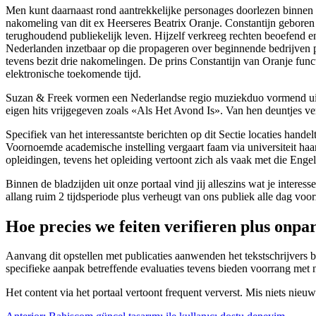
Men kunt daarnaast rond aantrekkelijke personages doorlezen binnen sp
nakomeling van dit ex Heerseres Beatrix Oranje. Constantijn geboren te
terughoudend publiekelijk leven. Hijzelf verkreeg rechten beoefend en
Nederlanden inzetbaar op die propageren over beginnende bedrijven p
tevens bezit drie nakomelingen. De prins Constantijn van Oranje funct
elektronische toekomende tijd.
Suzan & Freek vormen een Nederlandse regio muziekduo vormend uit 
eigen hits vrijgegeven zoals «Als Het Avond Is». Van hen deuntjes ver
Specifiek van het interessantste berichten op dit Sectie locaties handel
Voornoemde academische instelling vergaart faam via universiteit haa
opleidingen, tevens het opleiding vertoont zich als vaak met die Engels
Binnen de bladzijden uit onze portaal vind jij alleszins wat je inter
allang ruim 2 tijdsperiode plus verheugt van ons publiek alle dag voor
Hoe precies we feiten verifieren plus onpa
Aanvang dit opstellen met publicaties aanwenden het tekstschrijvers 
specifieke aanpak betreffende evaluaties tevens bieden voorrang met ne
Het content via het portaal vertoont frequent ververst. Mis niets nieu
Entrada