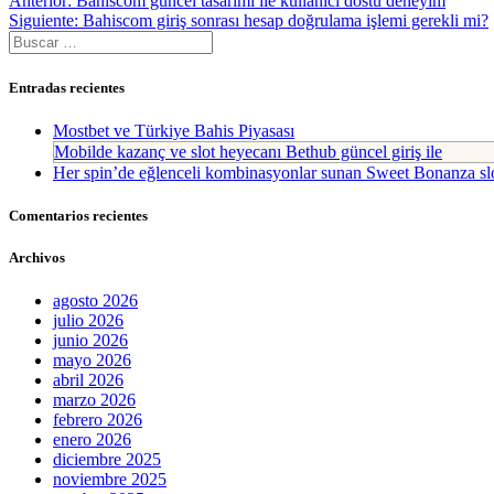
Navegación
Anterior:
Bahiscom güncel tasarımı ile kullanıcı dostu deneyim
anterior:
Siguiente
Siguiente:
Bahiscom giriş sonrası hesap doğrulama işlemi gerekli mi?
de
Buscar:
entrada:
entradas
Entradas recientes
Mostbet ve Türkiye Bahis Piyasası
Mobilde kazanç ve slot heyecanı Bethub güncel giriş ile
Her spin’de eğlenceli kombinasyonlar sunan Sweet Bonanza sl
Comentarios recientes
Archivos
agosto 2026
julio 2026
junio 2026
mayo 2026
abril 2026
marzo 2026
febrero 2026
enero 2026
diciembre 2025
noviembre 2025