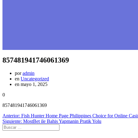
857481941746061369
por
admin
en
Uncategorized
en mayo 1, 2025
0
857481941746061369
Navegación
Entrada
Anterior:
Fish Hunter Home Page Philippines Choice for Online Cas
anterior:
Siguiente
Siguiente:
MostBet ile Bahis Yapmanin Pratik Yolu
de
Buscar:
entrada:
entradas