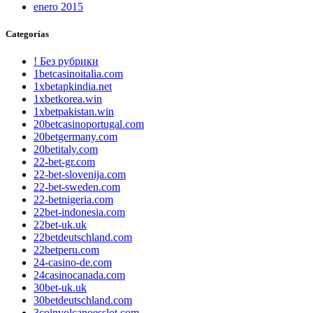
enero 2015
Categorías
! Без рубрики
1betcasinoitalia.com
1xbetapkindia.net
1xbetkorea.win
1xbetpakistan.win
20betcasinoportugal.com
20betgermany.com
20betitaly.com
22-bet-gr.com
22-bet-slovenija.com
22-bet-sweden.com
22-betnigeria.com
22bet-indonesia.com
22bet-uk.uk
22betdeutschland.com
22betperu.com
24-casino-de.com
24casinocanada.com
30bet-uk.uk
30betdeutschland.com
3coinvolcanoesslot.com