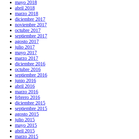
mayo 2018
abril 2018
marzo 2018
diciembre 2017
noviembre 2017
octubre 2017
septiembre 2017
agosto 2017
julio 2017
mayo 2017
marzo 2017
diciembre 2016
octubre 2016
septiembre 2016
junio 2016
abril 2016
marzo 2016
febrero 2016
diciembre 2015
septiembre 2015
agosto 2015
julio 2015
mayo 2015
abril 2015
marzo 2015